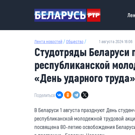
Перейти к основному содержанию
Main
Лен
Лента новостей
/
Общество
/
1 августа 2024 16:06
Студотряды Беларуси п
республиканской моло
«День ударного труда»
Поделиться:
В Беларуси 1 августа празднуют День студен
республиканской молодежной трудовой акции
посвящена 80-летию освобождения Беларуси