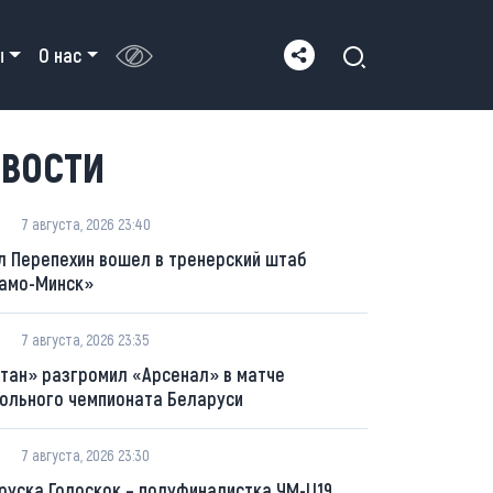
ы
О нас
ВОСТИ
7 августа, 2026 23:40
л Перепехин вошел в тренерский штаб
амо-Минск»
7 августа, 2026 23:35
тан» разгромил «Арсенал» в матче
ольного чемпионата Беларуси
7 августа, 2026 23:30
руска Голоскок – полуфиналистка ЧМ-U19