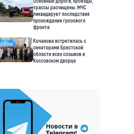
Основные дороги, проезды,
трассы расчищены. МЧС
ликвидирует последствия
прохождения грозового
фронта
Кочанова встретилась с
сенаторами Брестской
области всех созывов в
Коссовском дворце
://t.me/minskctvby