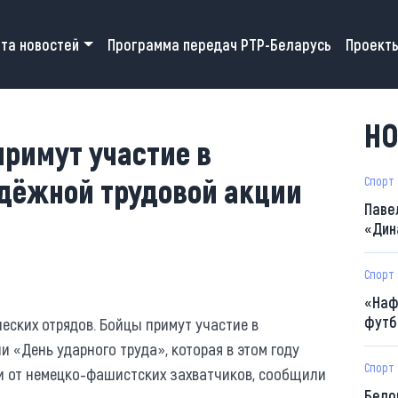
 navigation
та новостей
Программа передач РТР-Беларусь
Проект
НО
римут участие в
дёжной трудовой акции
Спорт
Паве
«Дин
Спорт
«Наф
футб
ческих отрядов. Бойцы примут участие в
 «День ударного труда», которая в этом году
Спорт
 от немецко-фашистских захватчиков, сообщили
Бело