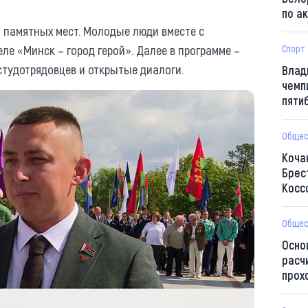
по а
 памятных мест. Молодые люди вместе с
е «Минск – город герой». Далее в программе –
Спорт
студотрядовцев и открытые диалоги.
Влад
чемп
пяти
Общес
Коча
Брес
Косс
Общес
Осно
расч
прох