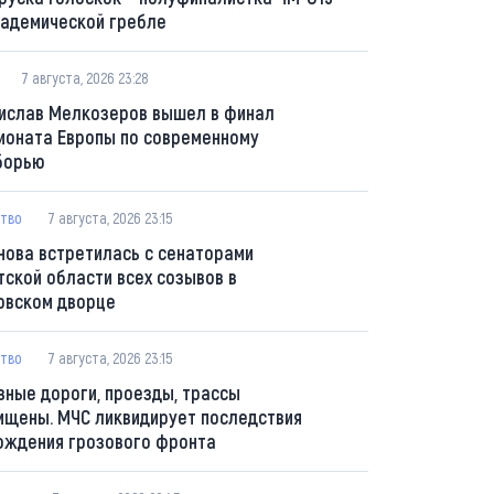
кадемической гребле
7 августа, 2026 23:28
ислав Мелкозеров вышел в финал
ионата Европы по современному
борью
тво
7 августа, 2026 23:15
нова встретилась с сенаторами
тской области всех созывов в
овском дворце
тво
7 августа, 2026 23:15
вные дороги, проезды, трассы
ищены. МЧС ликвидирует последствия
ождения грозового фронта