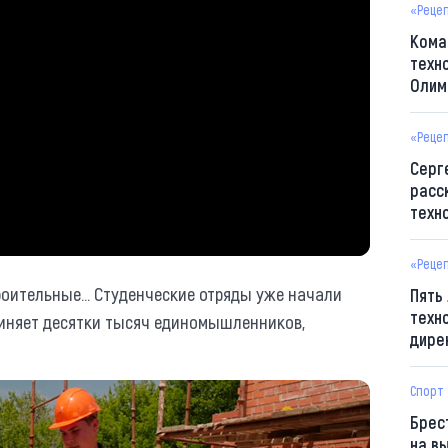
«Реце
Кома
техн
Олим
«Реце
Серг
расс
техн
«Реце
роительные... Студенческие отряды уже начали
Пять
техн
диняет десятки тысяч единомышленников,
дире
Спорт
Брес
на в