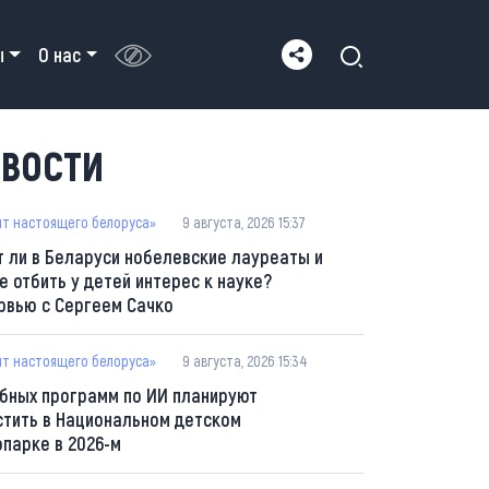
ы
О нас
ВОСТИ
пт настоящего белоруса»
9 августа, 2026 15:37
т ли в Беларуси нобелевские лауреаты и
е отбить у детей интерес к науке?
рвью с Сергеем Сачко
пт настоящего белоруса»
9 августа, 2026 15:34
ебных программ по ИИ планируют
стить в Национальном детском
опарке в 2026-м