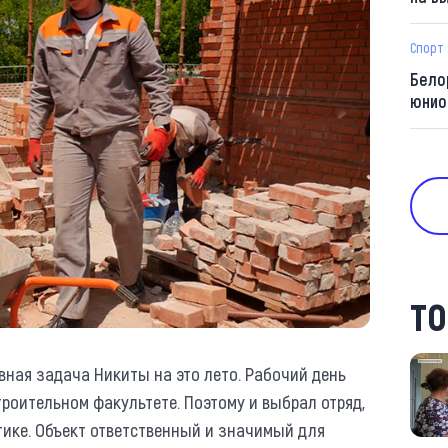
Спорт
Бело
юнио
ТО
вная задача Никиты на это лето. Рабочий день
троительном факультете. Поэтому и выбрал отряд,
тике. Объект ответственный и значимый для