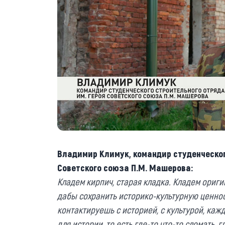
Владимир Климук, командир студенческог
Советского союза П.М. Машерова:
Кладем кирпич, старая кладка. Кладем оригин
дабы сохранить историко-культурную ценнос
контактируешь с историей, с культурой, ка
для истории, то есть где-то что-то сломать, 