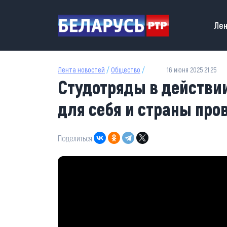
Перейти к основному содержанию
Main
Лен
Лента новостей
/
Общество
/
16 июня 2025 21:25
Студотряды в действии
для себя и страны про
Поделиться: