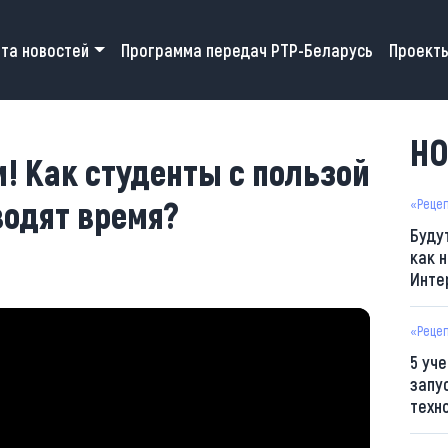
 navigation
та новостей
Программа передач РТР-Беларусь
Проект
НО
! Как студенты с пользой
водят время?
«Реце
Буду
как н
Инте
«Реце
5 уч
запу
техн