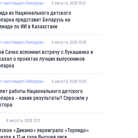
пт настоящего белоруса»
9 августа, 2026 15:31
нда из Национального детского
опарка представит Беларусь на
пиаде по ИИ в Казахстане
пт настоящего белоруса»
9 августа, 2026 15:28
ей Сачко вспомнил встречу с Лукашенко и
казал о проектах лучших выпускников
опарка
пт настоящего белоруса»
9 августа, 2026 15:25
 лет работы Национального детского
опарка – какие результаты? Спросили у
ктора
8 августа, 2026 22:11
тское «Динамо» переиграло «Торпедо»
ыезде в 17-м туре Высшей лиги