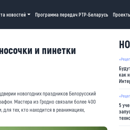
 navigation
та новостей
Программа передач РТР-Беларусь
Проект
НО
носочки и пинетки
«Реце
Буду
как н
Инте
ддверии новогодних праздников Белорусский
«Реце
афон. Мастера из Гродно связали более 400
5 уч
, для тех, кто находится в реанимациях,
запу
техн