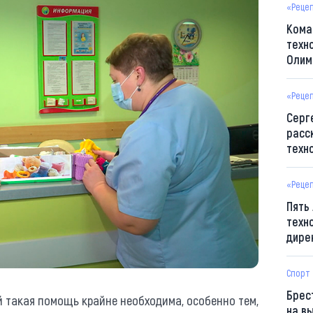
«Реце
Кома
техн
Олим
«Реце
Серг
расс
техн
«Реце
Пять
техн
дире
Спорт
Брес
такая помощь крайне необходима, особенно тем,
на в