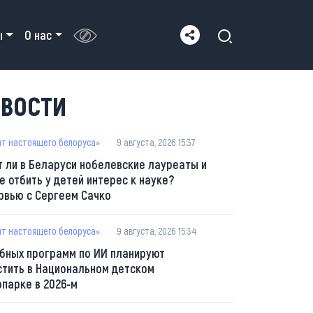
ы
О нас
ВОСТИ
пт настоящего белоруса»
9 августа, 2026 15:37
т ли в Беларуси нобелевские лауреаты и
е отбить у детей интерес к науке?
рвью с Сергеем Сачко
пт настоящего белоруса»
9 августа, 2026 15:34
ебных программ по ИИ планируют
стить в Национальном детском
опарке в 2026-м