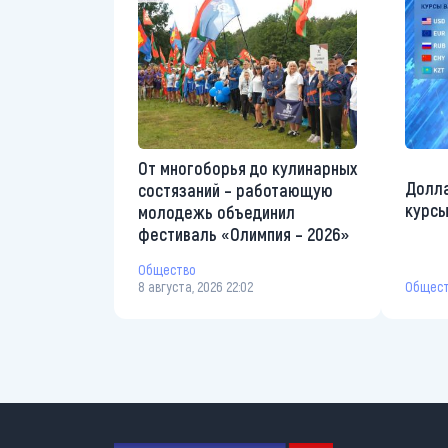
От многоборья до кулинарных
Долла
состязаний – работающую
курсы
молодежь объединил
фестиваль «Олимпия – 2026»
Общество
Общес
8 августа, 2026 22:02