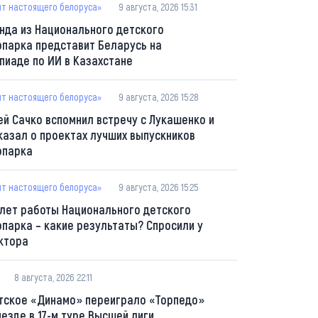
пт настоящего белоруса»
9 августа, 2026 15:31
нда из Национального детского
опарка представит Беларусь на
пиаде по ИИ в Казахстане
пт настоящего белоруса»
9 августа, 2026 15:28
ей Сачко вспомнил встречу с Лукашенко и
казал о проектах лучших выпускников
опарка
пт настоящего белоруса»
9 августа, 2026 15:25
 лет работы Национального детского
опарка – какие результаты? Спросили у
ктора
8 августа, 2026 22:11
тское «Динамо» переиграло «Торпедо»
ыезде в 17-м туре Высшей лиги