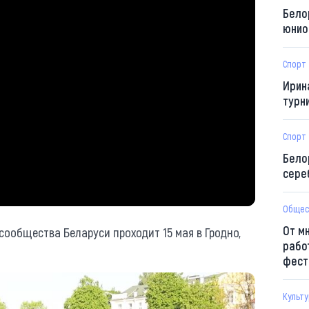
Бело
юнио
Спорт
Ирин
турн
Спорт
Бело
сере
Общес
От м
сообщества Беларуси проходит 15 мая в Гродно,
рабо
фест
Культ