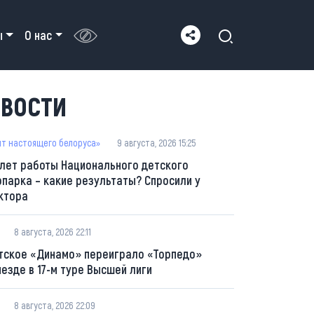
ы
О нас
ВОСТИ
пт настоящего белоруса»
9 августа, 2026 15:25
 лет работы Национального детского
опарка – какие результаты? Спросили у
ктора
8 августа, 2026 22:11
тское «Динамо» переиграло «Торпедо»
ыезде в 17-м туре Высшей лиги
8 августа, 2026 22:09