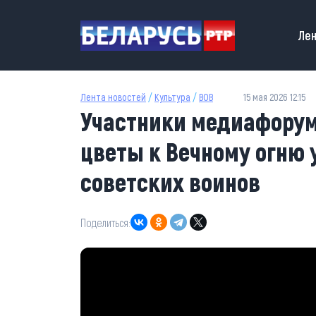
Перейти к основному содержанию
Main
Лен
Лента новостей
/
Культура
/
ВОВ
15 мая 2026 12:15
Участники медиафорум
цветы к Вечному огню 
советских воинов
Поделиться: