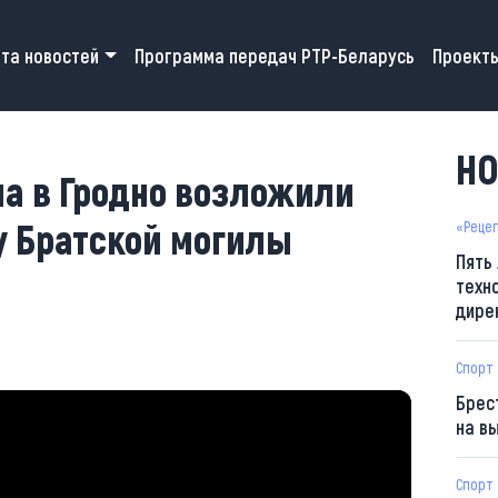
 navigation
та новостей
Программа передач РТР-Беларусь
Проект
НО
а в Гродно возложили
у Братской могилы
«Реце
Пять
техн
дире
Спорт
Брес
на в
Спорт