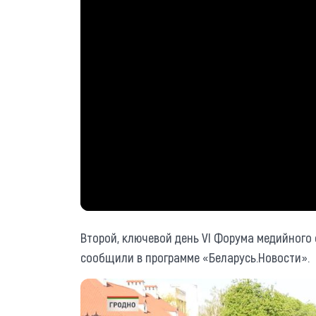
Второй, ключевой день VI Форума медийного 
сообщили в программе «Беларусь.Новости».