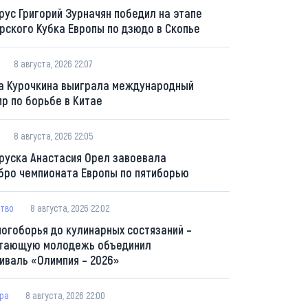
рус Григорий Зурначян победил на этапе
рского Кубка Европы по дзюдо в Скопье
8 августа, 2026 22:07
а Курочкина выиграла международный
ир по борьбе в Китае
8 августа, 2026 22:05
руска Анастасия Орел завоевала
бро чемпионата Европы по пятиборью
тво
8 августа, 2026 22:02
ногоборья до кулинарных состязаний –
тающую молодежь объединил
иваль «Олимпия – 2026»
ура
8 августа, 2026 22:00