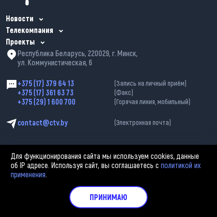
Новости
Телекомпания
Проекты
Республика Беларусь, 220029, г. Минск,
ул. Коммунистическая, 6
+375 (17) 379 64 13
(Запись на личный приём)
+375 (17) 361 63 73
(Факс)
+375 (29) 1 600 700
(Горячая линия, мобильный)
contact@ctv.by
(Электронная почта)
Для функционирования сайта мы используем cookies, данные
об IP адресе. Используя сайт, вы соглашаетесь с
политикой их
применения
.
2002—2026 © ЗАО «Столичное телевидение». При любом использовании
материалов активная гиперссылка на «belarus-news.by» обязательна.
Политика обработки персональных данных
ПРИНИМАЮ