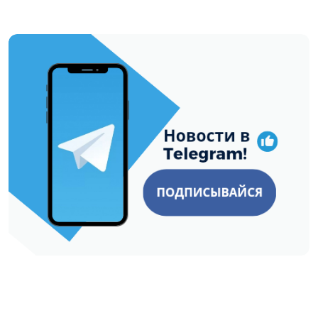
https://t.me/minskctvby