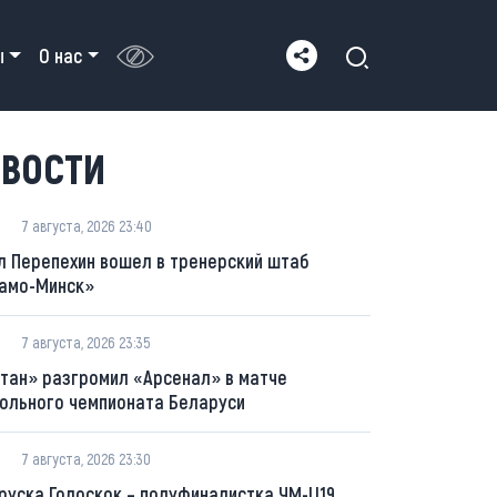
ы
О нас
ВОСТИ
7 августа, 2026 23:40
л Перепехин вошел в тренерский штаб
амо-Минск»
7 августа, 2026 23:35
тан» разгромил «Арсенал» в матче
ольного чемпионата Беларуси
7 августа, 2026 23:30
руска Голоскок – полуфиналистка ЧМ-U19