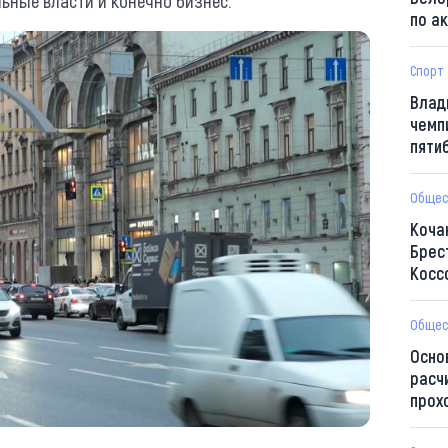
льные власти и конечно бизнес.
по а
Спорт
Влад
чемп
пяти
Общес
Коча
Брес
Косс
Общес
Осно
расч
прох