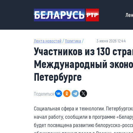
Перейти к основному содержанию
Main
Лен
Лента новостей
/
Политика
/
3 июня 2026 12:44
Участников из 130 стра
Международный эконом
Петербурге
Поделиться:
Социальная сфера и технологии. Петербург
начал работу, сообщили в программе «Белару
будет посвящена развитию белорусско-росс