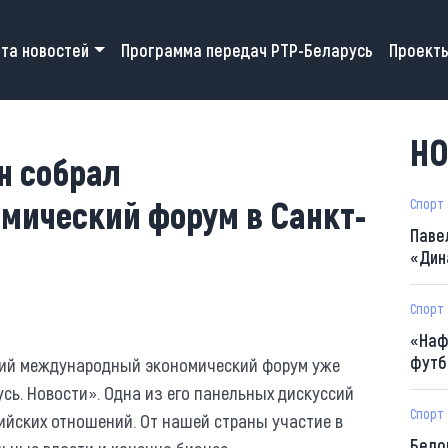
 navigation
та новостей
Программа передач РТР-Беларусь
Проект
НО
н собрал
ический форум в Санкт-
Спорт
Паве
«Дин
Спорт
«Наф
футб
ский международный экономический форум уже
сь. Новости». Одна из его панельных дискуссий
Спорт
ийских отношений. От нашей страны участие в
Бело