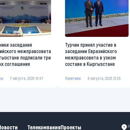
ники заседания
Турчин принял участие в
ийского межправсовета
заседании Евразийского
гызстане подписали три
межправсовета в узком
х соглашения
составе в Кыргызстане
ка
7 августа, 2026 10:47
Политика
6 августа, 2026 21:35
Новости
Телекомпания
Проекты
Р