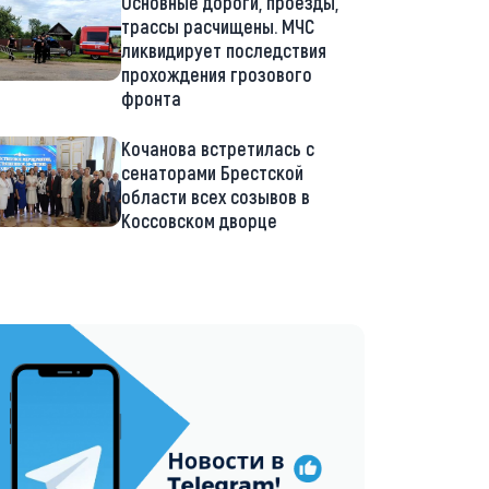
Основные дороги, проезды,
трассы расчищены. МЧС
ликвидирует последствия
прохождения грозового
фронта
Кочанова встретилась с
сенаторами Брестской
области всех созывов в
Коссовском дворце
://t.me/minskctvby