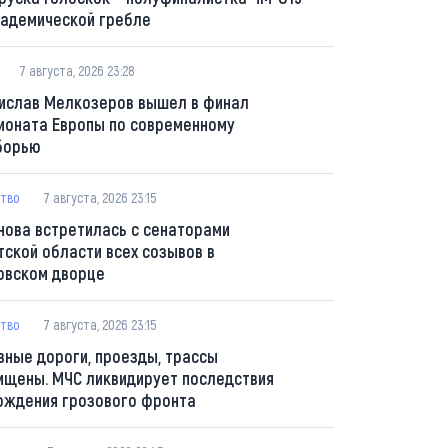
кадемической гребле
7 августа, 2026 23:28
ислав Мелкозеров вышел в финал
ионата Европы по современному
борью
тво
7 августа, 2026 23:15
нова встретилась с сенаторами
тской области всех созывов в
овском дворце
тво
7 августа, 2026 23:15
вные дороги, проезды, трассы
ищены. МЧС ликвидирует последствия
ождения грозового фронта