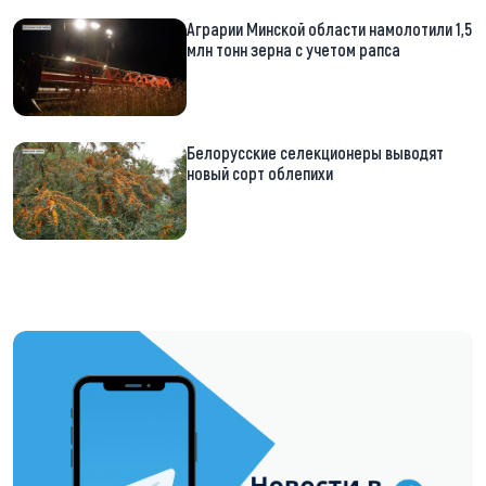
Аграрии Минской области намолотили 1,5
млн тонн зерна с учетом рапса
Белорусские селекционеры выводят
новый сорт облепихи
https://t.me/minskctvby