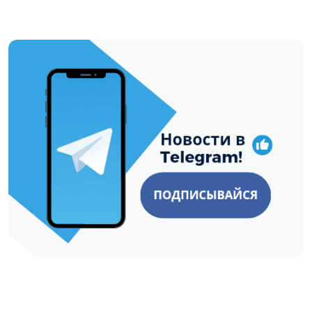
https://t.me/minskctvby