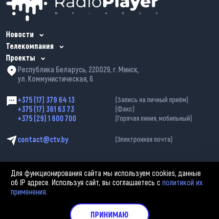
Новости
Телекомпания
Проекты
Республика Беларусь, 220029, г. Минск,
ул. Коммунистическая, 6
+375 (17) 379 64 13
(Запись на личный приём)
+375 (17) 361 63 73
(Факс)
+375 (29) 1 600 700
(Горячая линия, мобильный)
contact@ctv.by
(Электронная почта)
Для функционирования сайта мы используем cookies, данные
об IP адресе. Используя сайт, вы соглашаетесь с
политикой их
применения
.
2002—2026 © ЗАО «Столичное телевидение». При любом использовании
материалов активная гиперссылка на «belarus-news.by» обязательна.
Политика обработки персональных данных
ПРИНИМАЮ