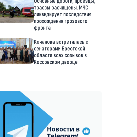
Основные дороги, проезды,
трассы расчищены. МЧС
ликвидирует последствия
прохождения грозового
фронта
Кочанова встретилась с
сенаторами Брестской
области всех созывов в
Коссовском дворце
://t.me/minskctvby