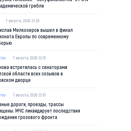
кадемической гребле
7 августа, 2026 23:28
ислав Мелкозеров вышел в финал
ионата Европы по современному
борью
тво
7 августа, 2026 23:15
нова встретилась с сенаторами
тской области всех созывов в
овском дворце
тво
7 августа, 2026 23:15
вные дороги, проезды, трассы
ищены. МЧС ликвидирует последствия
ождения грозового фронта