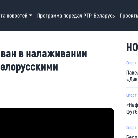
 navigation
та новостей
Программа передач РТР-Беларусь
Проект
НО
ован в налаживании
белорусскими
Спорт
Паве
«Дин
Спорт
«Наф
футб
Спорт
Бело