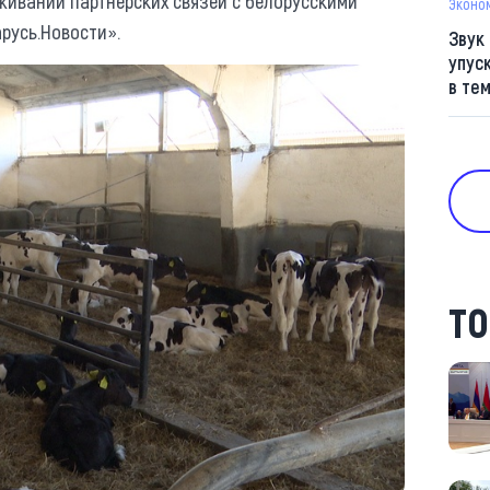
живании партнерских связей с белорусскими
Эконо
русь.Новости».
Звук
упус
в те
ТО