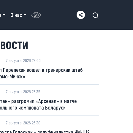
ы
О нас
ВОСТИ
7 августа, 2026 23:40
л Перепехин вошел в тренерский штаб
амо-Минск»
7 августа, 2026 23:35
тан» разгромил «Арсенал» в матче
ольного чемпионата Беларуси
7 августа, 2026 23:30
руска Голоскок – полуфиналистка ЧМ-U19