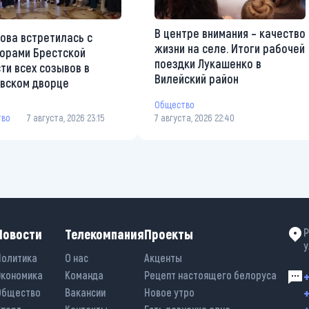
В центре внимания – качество
ова встретилась с
жизни на селе. Итоги рабочей
орами Брестской
поездки Лукашенко в
ти всех созывов в
Вилейский район
вском дворце
Общество
тво
7 августа, 2026 23:15
7 августа, 2026 22:40
Новости
Телекомпания
Проекты
Р
у
Политика
О нас
Акценты
Экономика
Команда
Рецепт настоящего белоруса
+
+
Общество
Вакансии
Новое утро