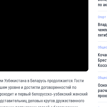
по а
Спорт
Влад
чемп
пяти
Общес
Коча
Брес
Косс
Общес
и Узбекистана в Беларусь продолжается. Гости
Осно
шем уровне и достигли договоренностей по
расч
проходит и первый белорусско-узбекский женский
прох
едставительниц деловых кругов дружественного