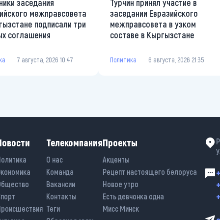
ники заседания
Турчин принял участие в
ийского межправсовета
заседании Евразийского
гызстане подписали три
межправсовета в узком
х соглашения
составе в Кыргызстане
ка
7 августа, 2026 10:47
Политика
6 августа, 2026 21:35
Новости
Телекомпания
Проекты
Р
у
Политика
О нас
Акценты
Экономика
Команда
Рецепт настоящего белоруса
+
+
Общество
Вакансии
Новое утро
+
Спорт
Контакты
Есть девчонка одна
Происшествия
Теги
Мисс Минск