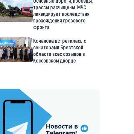
Основные дороги, проезды,
трассы расчищены. МЧС
ликвидирует последствия
прохождения грозового
фронта
Кочанова встретилась с
сенаторами Брестской
области всех созывов в
Коссовском дворце
://t.me/minskctvby