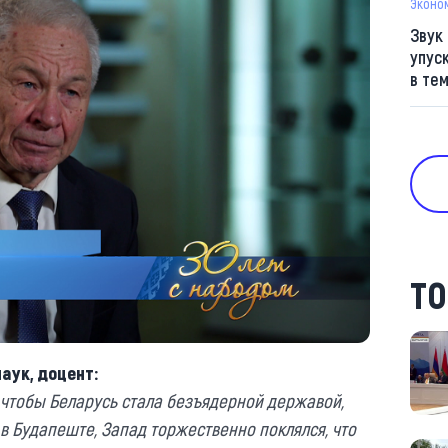
Эконо
Звук
упус
в те
ТО
аук, доцент:
чтобы
Беларусь
стала безъядерной державой,
 в
Будапеште, З
апад торжественно поклялся, что