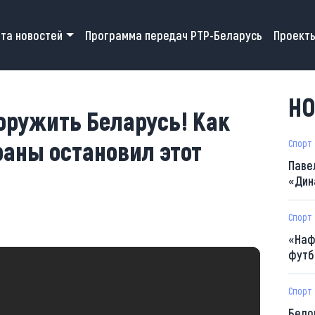
 navigation
та новостей
Программа передач РТР-Беларусь
Проект
НО
зоружить Беларусь! Как
раны остановил этот
Спорт
Паве
«Дин
Спорт
«Наф
футб
Спорт
Бело