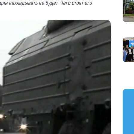
ции
накладывать не будет.
Чего стоят
его
https