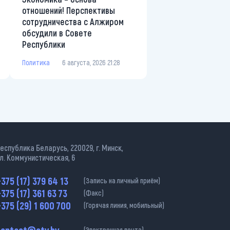
отношений! Перспективы
сотрудничества с Алжиром
обсудили в Совете
Республики
Политика
6 августа, 2026 21:28
еспублика Беларусь, 220029, г. Минск,
л. Коммунистическая, 6
375 (17) 379 64 13
(Запись на личный приём)
375 (17) 361 63 73
(Факс)
375 (29) 1 600 700
(Горячая линия, мобильный)
contact@ctv.by
(Электронная почта)