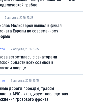
кадемической гребле
7 августа, 2026 23:28
ислав Мелкозеров вышел в финал
ионата Европы по современному
борью
тво
7 августа, 2026 23:15
нова встретилась с сенаторами
тской области всех созывов в
овском дворце
тво
7 августа, 2026 23:15
вные дороги, проезды, трассы
ищены. МЧС ликвидирует последствия
ождения грозового фронта