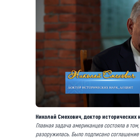
Николай Смехович, доктор исторических н
Главная задача американц
ев
со
стояла
в том,
разоружилась. Было подписано соглашение