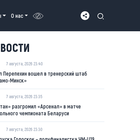
ы
О нас
ВОСТИ
7 августа, 2026 23:40
л Перепехин вошел в тренерский штаб
амо-Минск»
7 августа, 2026 23:35
тан» разгромил «Арсенал» в матче
ольного чемпионата Беларуси
7 августа, 2026 23:30
руска Голоскок – полуфиналистка ЧМ-U19