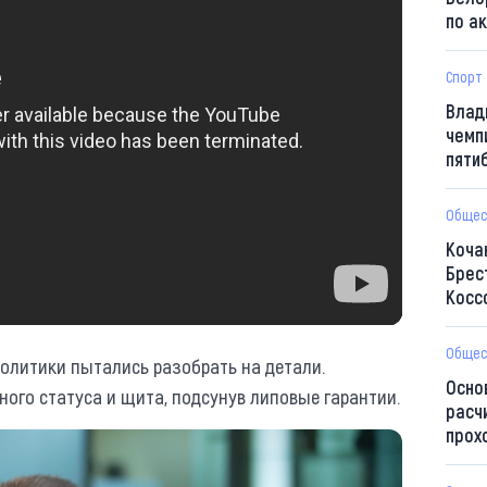
по а
Спорт
Влад
чемп
пяти
Общес
Коча
Брес
Косс
Общес
олитики пытались разобрать на детали.
Осно
ого статуса и щита, подсунув липовые гарантии.
расч
прох