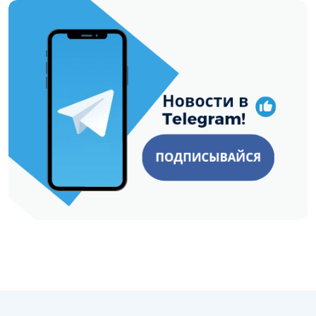
https://t.me/minskctvby