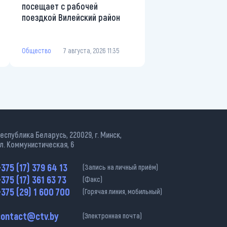
посещает с рабочей
поездкой Вилейский район
Общество
7 августа, 2026 11:35
еспублика Беларусь, 220029, г. Минск,
л. Коммунистическая, 6
375 (17) 379 64 13
(Запись на личный приём)
375 (17) 361 63 73
(Факс)
375 (29) 1 600 700
(Горячая линия, мобильный)
contact@ctv.by
(Электронная почта)