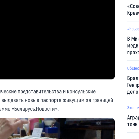
«Сов
Крав
«Ново
В Ми
меди
прох
Общес
Брал
Генп
ические представительства и консульские
дело
и выдавать новые паспорта живущим за границей
амме «Беларусь.Новости».
Эконо
Агра
тонн