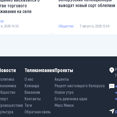
выводят новый сорт облепихи
тве торгового
живания на селе
тво
та, 2026 14:35
Общество
7 августа, 2026 12:45
Новости
Телекомпания
Проекты
Р
у
Политика
О нас
Акценты
Экономика
Команда
Рецепт настоящего белоруса
+
+
Общество
Вакансии
Новое утро
+
Спорт
Контакты
Есть девчонка одна
Происшествия
Теги
Мисс Минск
Культура
Обратная связь