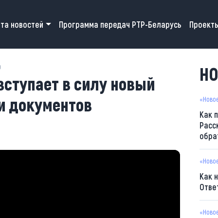
 navigation
та новостей
Программа передач РТР-Беларусь
Проект
0
НО
 вступает в силу новый
и документов
«Ново
Как 
Расс
обра
«Ново
Как 
Отве
«Ново