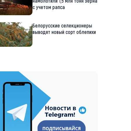
намолотили 1,5 млн тонн зерна
с учетом рапса
Белорусские селекционеры
выводят новый сорт облепихи
://t.me/minskctvby