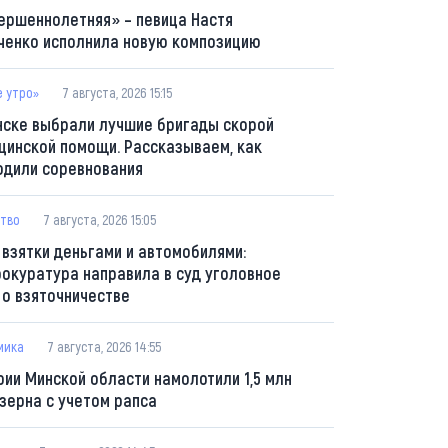
ершеннолетняя» – певица Настя
ченко исполнила новую композицию
е утро»
7 августа, 2026 15:15
нске выбрали лучшие бригады скорой
цинской помощи. Рассказываем, как
одили соревнования
тво
7 августа, 2026 15:05
 взятки деньгами и автомобилями:
рокуратура направила в суд уголовное
 о взяточничестве
мика
7 августа, 2026 14:55
рии Минской области намолотили 1,5 млн
 зерна с учетом рапса