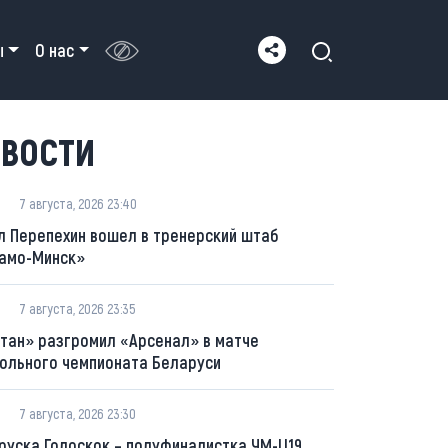
ы
О нас
ВОСТИ
7 августа, 2026 23:40
л Перепехин вошел в тренерский штаб
амо-Минск»
7 августа, 2026 23:35
тан» разгромил «Арсенал» в матче
ольного чемпионата Беларуси
7 августа, 2026 23:30
руска Голоскок – полуфиналистка ЧМ-U19