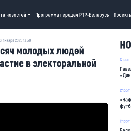
 navigation
та новостей
Программа передач РТР-Беларусь
Проект
6 января 2025 13:30
НО
тысяч молодых людей
астие в электоральной
Спорт
Паве
«Дин
Спорт
«Наф
футб
Спорт
Бело