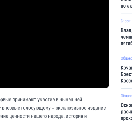
по а
Спорт
Влад
чемп
пяти
Общес
Коча
Брес
Косс
Общес
первые принимают участие в нынешней
Осно
у впервые голосующему – эксклюзивное издание
расч
ение ценности нашего народа, история и
прох