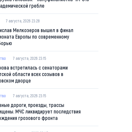
кадемической гребле
7 августа, 2026 23:28
ислав Мелкозеров вышел в финал
ионата Европы по современному
борью
тво
7 августа, 2026 23:15
нова встретилась с сенаторами
тской области всех созывов в
овском дворце
тво
7 августа, 2026 23:15
вные дороги, проезды, трассы
ищены. МЧС ликвидирует последствия
ождения грозового фронта