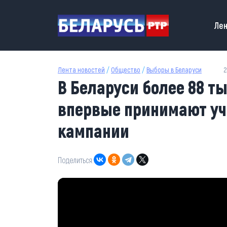
Перейти к основному содержанию
Main
Лен
Лента новостей
/
Общество
/
Выборы в Беларуси
2
В Беларуси более 88 
впервые принимают уч
кампании
Поделиться: