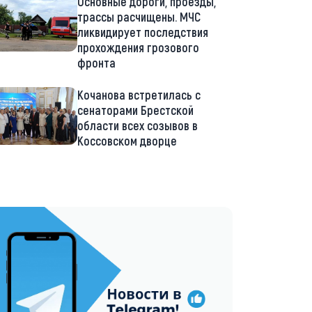
Основные дороги, проезды,
трассы расчищены. МЧС
ликвидирует последствия
прохождения грозового
фронта
Кочанова встретилась с
сенаторами Брестской
области всех созывов в
Коссовском дворце
://t.me/minskctvby