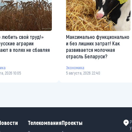
 любить свой труд!»
Максимально функционально
усские аграрии
и без лишних затрат! Как
ают в полях не сбавляя
развивается молочная
а
отрасль Беларуси?
ика
Экономика
та, 2026 10:05
5 августа, 2026 22:40
Новости
Телекомпания
Проекты
Р
у