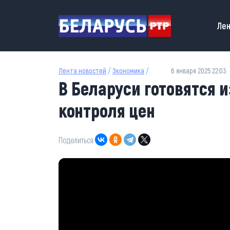
Перейти к основному содержанию
Main
Лен
Лента новостей
/
Экономика
/
6 января 2025 22:03
В Беларуси готовятся 
контроля цен
Поделиться: