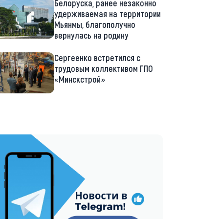
Белоруска, ранее незаконно
удерживаемая на территории
Мьянмы, благополучно
вернулась на родину
Сергеенко встретился с
трудовым коллективом ГПО
«Минскстрой»
://t.me/minskctvby