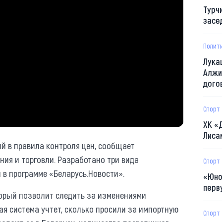
Турч
засе
Полит
Лука
Алжи
дого
Спорт
ХК «
Лиса
й в правила контроля цен, сообщает
ия и торговли. Разработано три вида
Спорт
 в программе «Беларусь.Новости».
«Юно
перв
торый позволит следить за изменениями
ая система учтет, сколько просили за импортную
Спорт