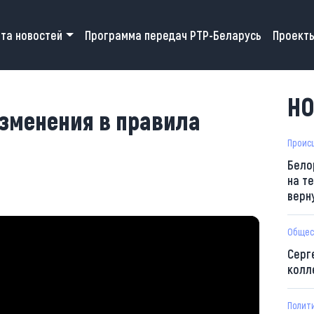
 navigation
та новостей
Программа передач РТР-Беларусь
Проект
НО
изменения в правила
Проис
Бело
на т
верн
Общес
Серг
колл
Полит