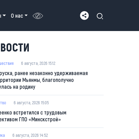
ы
О нас
ВОСТИ
шествия
6 августа, 2026 15:12
руска, ранее незаконно удерживаемая
ерритории Мьянмы, благополучно
улась на родину
тво
6 августа, 2026 15:05
еенко встретился с трудовым
ективом ГПО «Минскстрой»
ика
6 августа, 2026 14:52