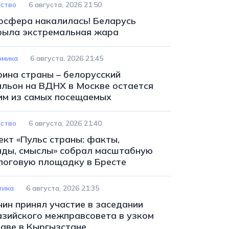
ство
6 августа, 2026 21:50
осфера накалилась! Беларусь
рыла экстремальная жара
омика
6 августа, 2026 21:45
рина страны – белорусский
ильон на ВДНХ в Москве остается
им из самых посещаемых
ство
6 августа, 2026 21:40
ект «Пульс страны: факты,
нды, смыслы» собрал масштабную
логовую площадку в Бресте
тика
6 августа, 2026 21:35
чин принял участие в заседании
азийского межправсовета в узком
таве в Кыргызстане