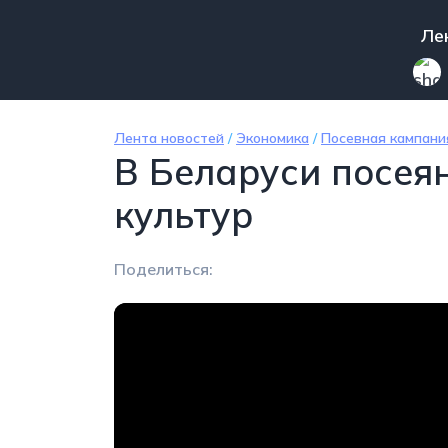
Перейти к основному содержанию
Mai
Ле
Лента новостей
/
Экономика
/
Посевная кампани
В Беларуси посея
культур
Поделиться: