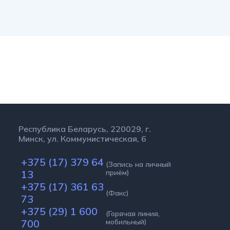
Республика Беларусь, 220029, г.
Минск, ул. Коммунистическая, 6
+375 (17) 379 64
(Запись на личный
13
приём)
+375 (17) 361 63
(Факс)
73
+375 (29) 1 600
(Горячая линия,
700
мобильный)