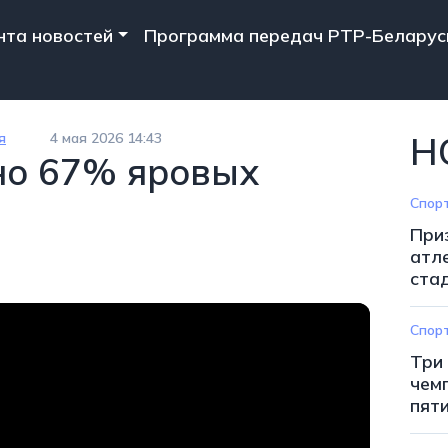
n navigation
нта новостей
Программа передач РТР-Беларус
я
4 мая 2026 14:43
Н
но 67% яровых
Спор
При
атл
ста
Спор
Три
чем
пят