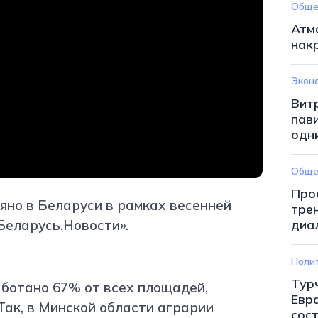
Обще
Атм
нак
Экон
Вит
пав
одн
Обще
Про
еяно в Беларуси в рамках весенней
тре
Беларусь.Новости».
диа
Поли
Тур
аботано 67% от всех площадей,
Евр
Так, в Минской области аграрии
сос