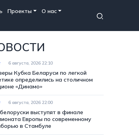
ь
Проекты
О нас
ОВОСТИ
т
6 августа, 2026 22:10
зеры Кубка Беларуси по легкой
етике определились на столичном
дионе «Динамо»
т
6 августа, 2026 22:00
 белоруски выступят в финале
пионата Европы по современному
иборью в Стамбуле