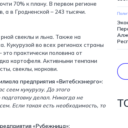
почти 70% к плану. В первом регионе
, а в Гродненской – 243 тысячи.
Поли
Эко
Пер
Алж
рной свеклы и льна. Также на
Рес
а. Кукурузой во всех регионах страны
– это практически половина от
дка картофеля. Активными темпами
сты, свеклы, моркови.
илиала предприятия «Витебскэнерго»:
с сеем кукурузу. До этого
подготовку делал. Никогда не
Т
ем. Если такая есть необходимость, то
предприятия «Рубежница»: