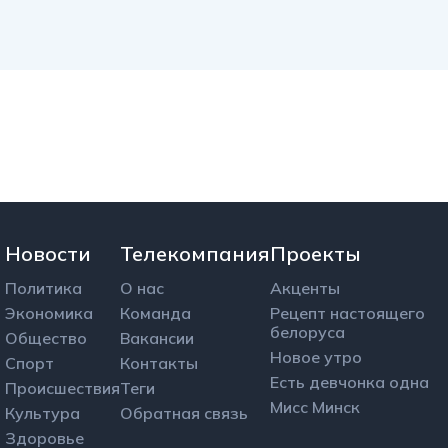
Новости
Телекомпания
Проекты
Политика
О нас
Акценты
Экономика
Команда
Рецепт настоящего
белоруса
Общество
Вакансии
Новое утро
Спорт
Контакты
Есть девчонка одна
Происшествия
Теги
Мисс Минск
Культура
Обратная связь
Здоровье