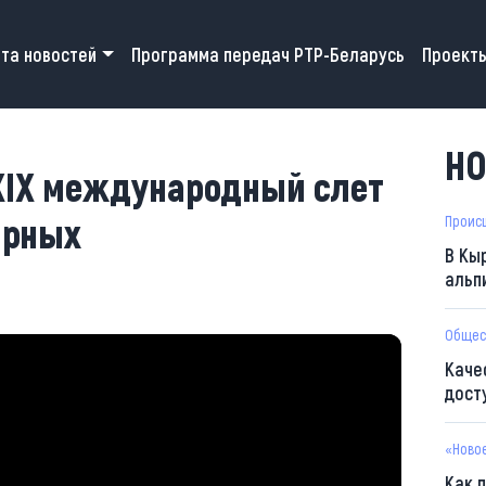
 navigation
та новостей
Программа передач РТР-Беларусь
Проект
НО
 XIX международный слет
арных
Проис
В Кы
альп
Общес
Каче
дост
«Ново
Как 