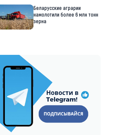
Беларусские аграрии
намолотили более 6 млн тонн
зерна
://t.me/minskctvby