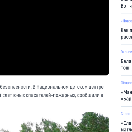
Вот 
«Ново
Как 
расс
Эконо
Бела
тонн
Общес
 безопасности. В Национальном детском центре
«Ман
й слет юных спасателей-пожарных, сообщили в
«Бар
Спорт
«Сла
матч