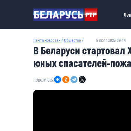
Перейти к основному содержанию
Main
Лен
Лента новостей
/
Общество
/
9 июля 2026 09:44
В Беларуси стартовал
юных спасателей-пож
Поделиться: