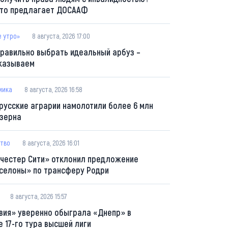
что предлагает ДОСААФ
е утро»
8 августа, 2026 17:00
правильно выбрать идеальный арбуз –
казываем
мика
8 августа, 2026 16:58
русские аграрии намолотили более 6 млн
 зерна
тво
8 августа, 2026 16:01
честер Сити» отклонил предложение
селоны» по трансферу Родри
8 августа, 2026 15:57
вия» уверенно обыграла «Днепр» в
е 17-го тура высшей лиги