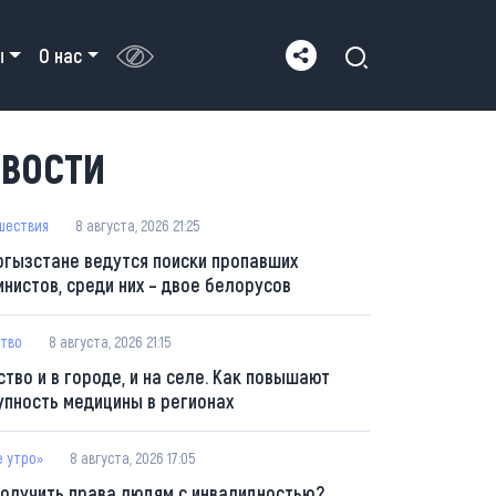
ы
О нас
ВОСТИ
шествия
8 августа, 2026 21:25
ргызстане ведутся поиски пропавших
инистов, среди них – двое белорусов
тво
8 августа, 2026 21:15
ство и в городе, и на селе. Как повышают
упность медицины в регионах
е утро»
8 августа, 2026 17:05
получить права людям с инвалидностью?