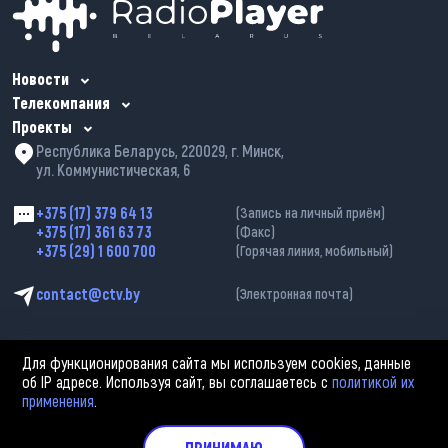
Новости
Телекомпания
Проекты
Республика Беларусь, 220029, г. Минск,
ул. Коммунистическая, 6
+375 (17) 379 64 13
(Запись на личный приём)
+375 (17) 361 63 73
(Факс)
+375 (29) 1 600 700
(Горячая линия, мобильный)
contact@ctv.by
(Электронная почта)
Для функционирования сайта мы используем cookies, данные
об IP адресе. Используя сайт, вы соглашаетесь с
политикой их
применения
.
2002—2026 © ЗАО «Столичное телевидение». При любом использовании
материалов активная гиперссылка на «belarus-news.by» обязательна.
Политика обработки персональных данных
ПРИНИМАЮ