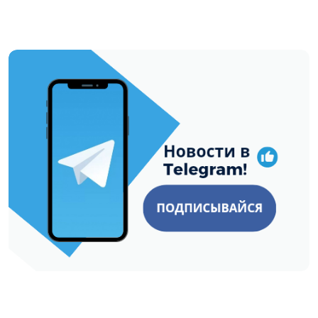
https://t.me/minskctvby