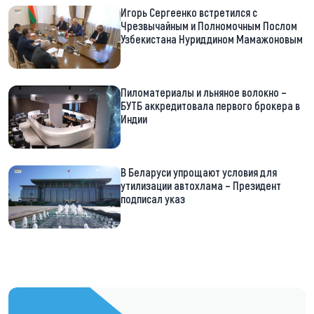
Игорь Сергеенко встретился с
Чрезвычайным и Полномочным Послом
Узбекистана Нуриддином Мамажоновым
Пиломатериалы и льняное волокно –
БУТБ аккредитовала первого брокера в
Индии
В Беларуси упрощают условия для
утилизации автохлама – Президент
подписал указ
https://t.me/minskctvby