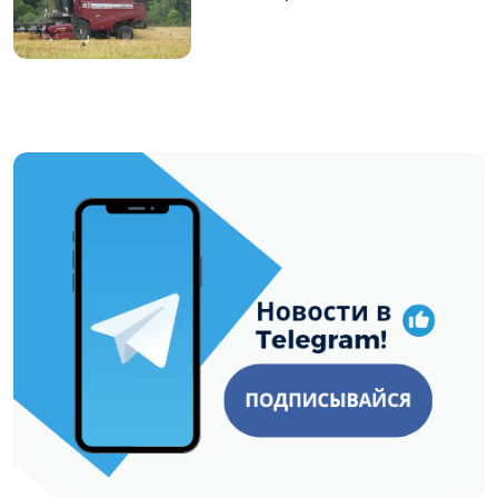
https://t.me/minskctvby