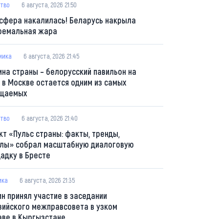
тво
6 августа, 2026 21:50
сфера накалилась! Беларусь накрыла
ремальная жара
мика
6 августа, 2026 21:45
ина страны – белорусский павильон на
 в Москве остается одним из самых
щаемых
тво
6 августа, 2026 21:40
кт «Пульс страны: факты, тренды,
лы» собрал масштабную диалоговую
адку в Бресте
ика
6 августа, 2026 21:35
ин принял участие в заседании
зийского межправсовета в узком
аве в Кыргызстане