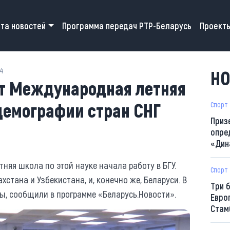
 navigation
та новостей
Программа передач РТР-Беларусь
Проект
44
НО
ит Международная летняя
демографии стран СНГ
Спорт
Приз
опре
«Дин
тняя школа по этой науке начала работу в БГУ.
Спорт
ахстана и Узбекистана, и, конечно же, Беларуси. В
Три 
сы, сообщили в программе «Беларусь.Новости».
Евро
Стам