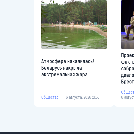
Проек
Атмосфера накалилась!
факты
Беларусь накрыла
собр
экстремальная жара
диало
Брес
Общес
Общество
6 августа, 2026 21:50
6 авгус