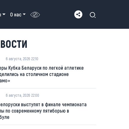
ы
О нас
ВОСТИ
6 августа, 2026 22:10
еры Кубка Беларуси по легкой атлетике
делились на столичном стадионе
амо»
6 августа, 2026 22:00
белоруски выступят в финале чемпионата
пы по современному пятиборью в
буле