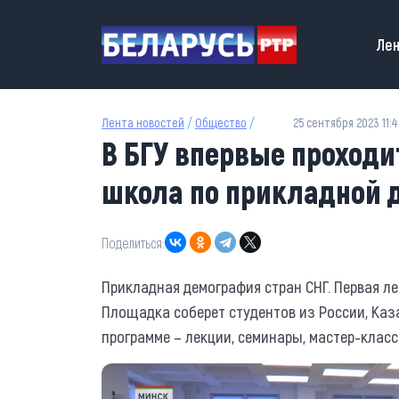
Перейти к основному содержанию
Main
Лен
Лента новостей
/
Общество
/
25 сентября 2023 11:
В БГУ впервые проход
школа по прикладной 
Поделиться:
Прикладная демография стран СНГ. Первая ле
Площадка соберет студентов из
России, Каз
программе – лекции, семинары, мастер-клас