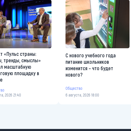
т «Пульс страны:
С нового учебного года
, тренды, смыслы»
питание школьников
ал масштабную
изменится – что будет
говую площадку в
нового?
те
Общество
тво
та, 2026 21:40
6 августа, 2026 18:00