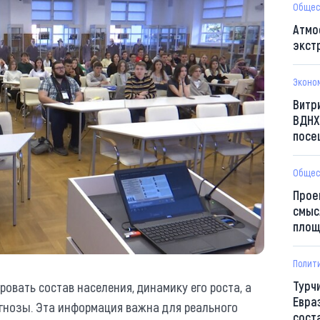
Общес
Атмо
экст
Эконо
Витр
ВДНХ
посе
Общес
Прое
смыс
площ
Полит
Турч
ровать состав населения, динамику его роста, а
Евра
гнозы. Эта информация важна для реального
сост