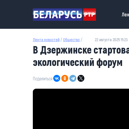
Перейти к основному содержанию
Main
Лен
Лента новостей
/
Общество
/
22 августа 2025 15:23
В Дзержинске стартова
экологический форум
Поделиться: