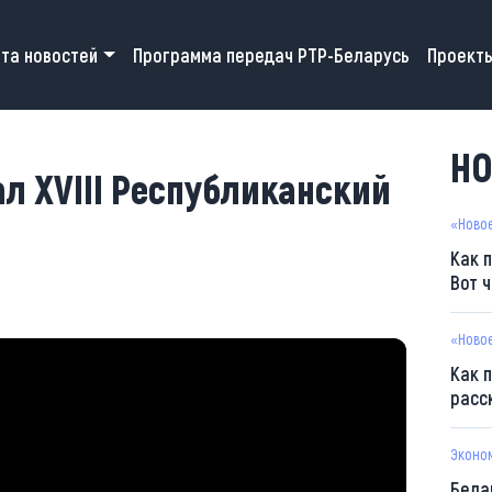
 navigation
та новостей
Программа передач РТР-Беларусь
Проект
НО
л ХVIII Республиканский
«Ново
Как 
Вот 
«Ново
Как 
расс
Эконо
Бела