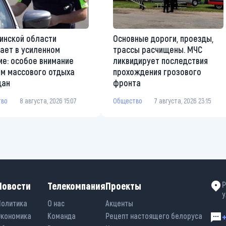
инской области
Основные дороги, проезды,
ает в усиленном
трассы расчищены. МЧС
е: особое внимание
ликвидирует последствия
м массового отдыха
прохождения грозового
дан
фронта
тво
8 августа, 2026 15:07
Общество
7 августа, 2026 23:15
Новости
Телекомпания
Проекты
Р
у
Политика
О нас
Акценты
Экономика
Команда
Рецепт настоящего белоруса
+