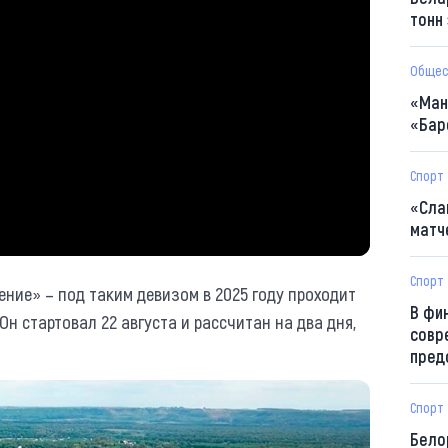
тонн
Общес
«Ман
«Бар
Спорт
«Сла
матч
Спорт
ение» – под таким девизом в 2025 году проходит
В фи
Он стартовал 22 августа и рассчитан на два дня,
совр
пред
Спорт
Бело