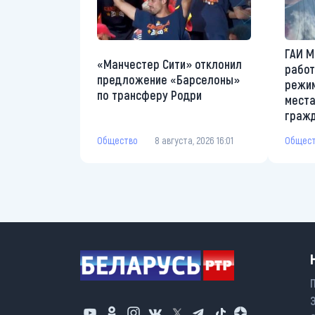
ГАИ М
«Манчестер Сити» отклонил
работ
предложение «Барселоны»
режим
по трансферу Родри
места
граж
Общество
8 августа, 2026 16:01
Общес