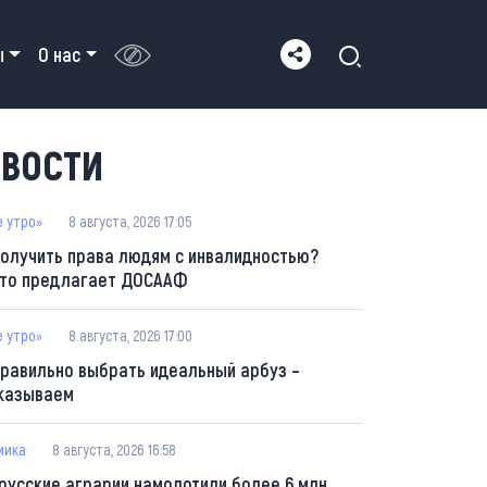
ы
О нас
ВОСТИ
е утро»
8 августа, 2026 17:05
получить права людям с инвалидностью?
что предлагает ДОСААФ
е утро»
8 августа, 2026 17:00
правильно выбрать идеальный арбуз –
казываем
мика
8 августа, 2026 16:58
русские аграрии намолотили более 6 млн