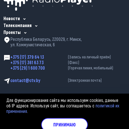
Новости
Телекомпания
Проекты
Республика Беларусь, 220029, г. Минск,
ул. Коммунистическая, 6
+375 (17) 379 64 13
(Запись на личный приём)
+375 (17) 361 63 73
(Факс)
+375 (29) 1 600 700
(Горячая линия, мобильный)
contact@ctv.by
(Электронная почта)
Для функционирования сайта мы используем cookies, данные
об IP адресе. Используя сайт, вы соглашаетесь с
политикой их
применения
.
2002—2026 © ЗАО «Столичное телевидение». При любом использовании
материалов активная гиперссылка на «belarus-news.by» обязательна.
Политика обработки персональных данных
ПРИНИМАЮ