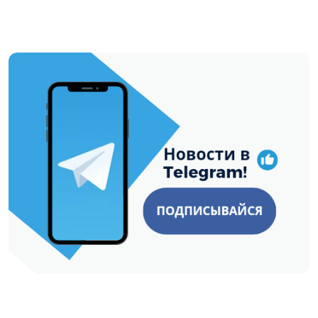
https://t.me/minskctvby