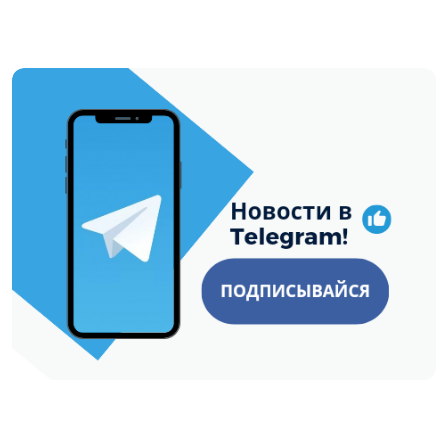
https://t.me/minskctvby