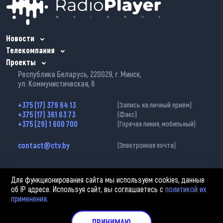
Новости
Телекомпания
Проекты
Республика Беларусь, 220029, г. Минск,
ул. Коммунистическая, 6
+375 (17) 379 64 13
(Запись на личный приём)
+375 (17) 361 63 73
(Факс)
+375 (29) 1 600 700
(Горячая линия, мобильный)
contact@ctv.by
(Электронная почта)
Для функционирования сайта мы используем cookies, данные
об IP адресе. Используя сайт, вы соглашаетесь с
политикой их
применения
.
2002—2026 © ЗАО «Столичное телевидение». При любом использовании
материалов активная гиперссылка на «belarus-news.by» обязательна.
Политика обработки персональных данных
ПРИНИМАЮ