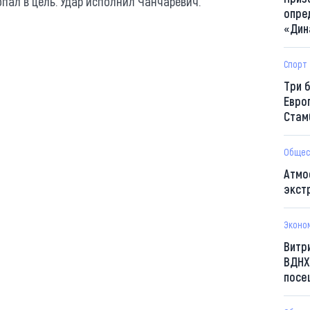
опал в цель. Удар исполнил Чанчаревич.
опре
«Дин
Спорт
Три 
Евро
Стам
Общес
Атмо
экст
Эконо
Витр
ВДНХ
посе