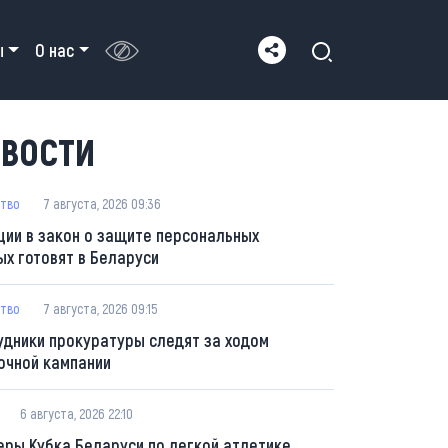
ы
О нас
ВОСТИ
тво
7 августа, 2026 09:36
ции в закон о защите персональных
ых готовят в Беларуси
тво
7 августа, 2026 09:15
удники прокуратуры следят за ходом
очной кампании
6 августа, 2026 22:10
еры Кубка Беларуси по легкой атлетике