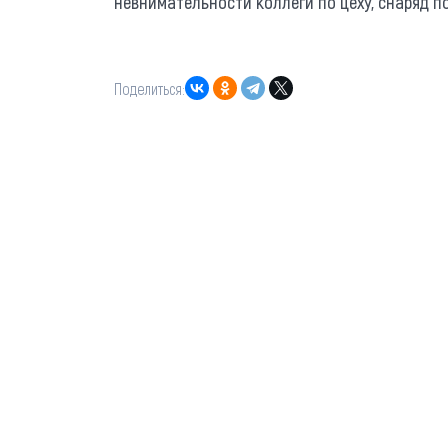
невнимательности коллеги по цеху, снаряд п
Поделиться: