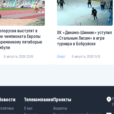
елоруски выступят в
ХК «Динамо-Шинник» уступил
е чемпионата Европы
«Стальным Лисам» в игре
временному пятиборью
турнира в Бобруйске
мбуле
Спорт
6 августа, 2026 13:10
6 августа, 2026 22:00
Новости
Телекомпания
Проекты
Р
у
Политика
О нас
Акценты