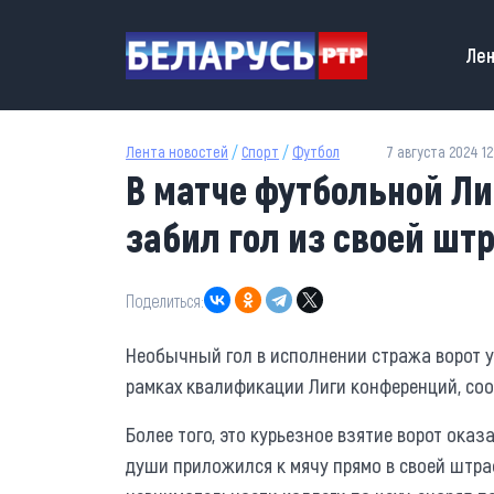
Перейти к основному содержанию
Main
Лен
Лента новостей
/
Спорт
/
Футбол
7 августа 2024 12
В матче футбольной Л
забил гол из своей шт
Поделиться:
Необычный гол в исполнении стража ворот у
рамках квалификации Лиги конференций, соо
Более того, это курьезное взятие ворот ока
души приложился к мячу прямо в своей штраф