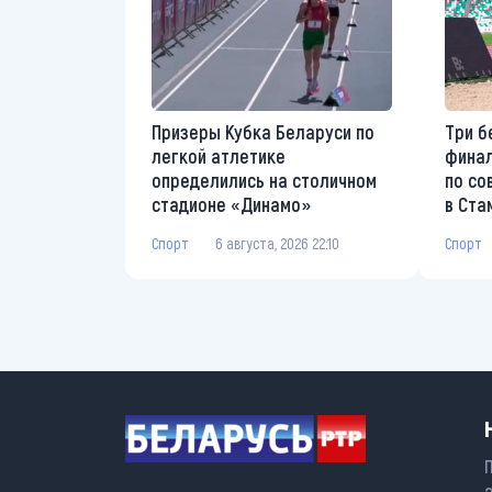
Призеры Кубка Беларуси по
Три б
легкой атлетике
финал
определились на столичном
по со
стадионе «Динамо»
в Ста
Спорт
6 августа, 2026 22:10
Спорт