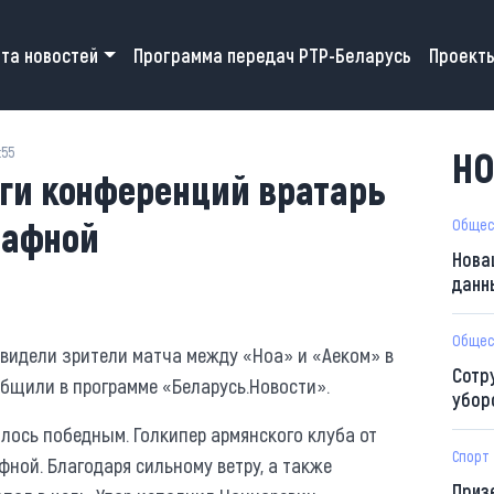
 navigation
та новостей
Программа передач РТР-Беларусь
Проект
:55
НО
иги конференций вратарь
рафной
Общес
Нова
данн
Общес
видели зрители матча между «Ноа» и «Аеком» в
Сотр
бщили в программе «Беларусь.Новости».
убор
залось победным. Голкипер армянского клуба от
Спорт
ной. Благодаря сильному ветру, а также
Приз