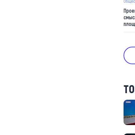
Общес
Прое
смыс
площ
ТО