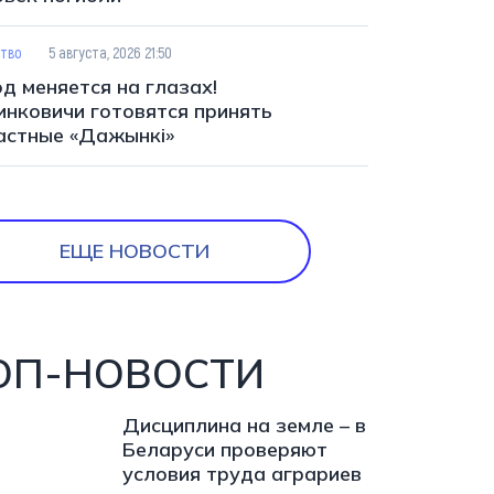
тво
5 августа, 2026 21:50
д меняется на глазах!
инковичи готовятся принять
астные «Дажынкі»
ЕЩЕ НОВОСТИ
ОП-НОВОСТИ
Дисциплина на земле – в
Беларуси проверяют
условия труда аграриев