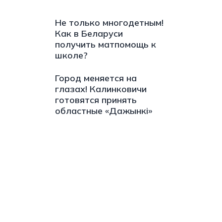
Не только многодетным!
Как в Беларуси
получить матпомощь к
школе?
Город меняется на
глазах! Калинковичи
готовятся принять
областные «Дажынкі»
://t.me/minskctvby