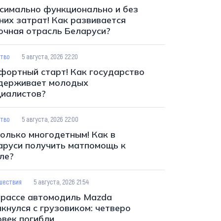
симально функционально и без
них затрат! Как развивается
очная отрасль Беларуси?
тво
5 августа, 2026 22:20
фортный старт! Как государство
держивает молодых
циалистов?
тво
5 августа, 2026 22:00
только многодетным! Как в
аруси получить матпомощь к
ле?
шествия
5 августа, 2026 21:54
трассе автомодиль Mazda
кнулся с грузовиком: четверо
овек погибли