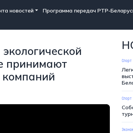
n navigation
нта новостей
Программа передач РТР-Беларус
Н
 экологической
е принимают
Спорт
Лег
0 компаний
выс
Бел
Спорт
Соб
тур
Эконо