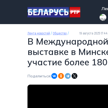
Перейти к основному содержанию
Mai
Ле
Лента новостей
/
Общество
/
19 августа 2025 17:44
В Международной
выставке в Минск
участие более 18
Поделиться: