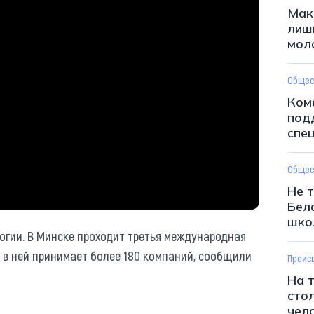
Мак
лиш
мол
Общес
Ком
под
спе
Общес
Не 
Бел
шко
огии. В Минске проходит третья международная
е в ней принимает более 180 компаний, сообщили
Проис
На 
стол
чел