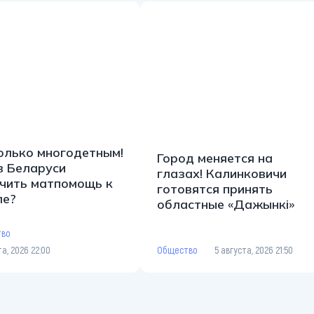
олько многодетным!
Город меняется на
в Беларуси
глазах! Калинковичи
чить матпомощь к
готовятся принять
ле?
областные «Дажынкі»
тво
Общество
5 августа, 2026 21:50
та, 2026 22:00