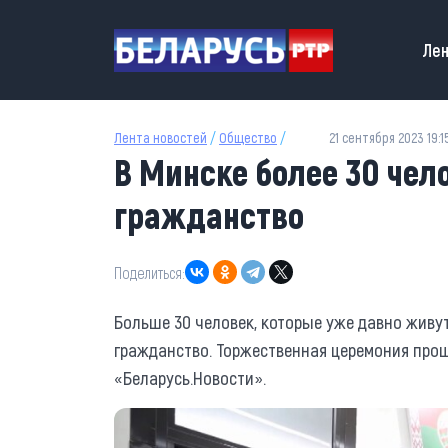
Перейти к основному содержанию
Main
Лен
Лента новостей
/
Общество
/
21 сентября 2023 19:1
В Минске более 30 чел
гражданство
Поделиться:
Больше 30 человек, которые уже давно живут
гражданство. Торжественная церемония про
«Беларусь.Новости».