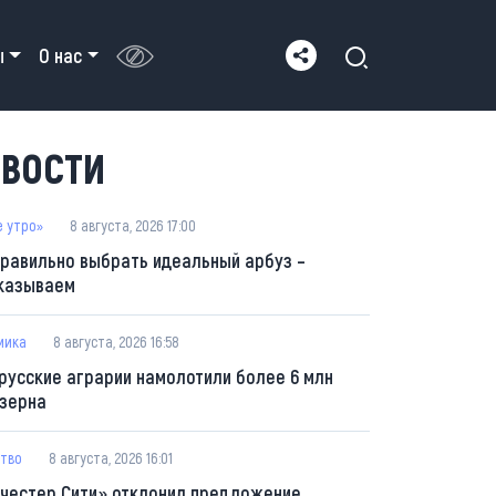
ы
О нас
ВОСТИ
е утро»
8 августа, 2026 17:00
правильно выбрать идеальный арбуз –
казываем
мика
8 августа, 2026 16:58
русские аграрии намолотили более 6 млн
 зерна
тво
8 августа, 2026 16:01
честер Сити» отклонил предложение