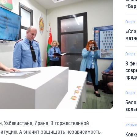
«Бар
Спорт
«Сла
матч
Спорт
В фи
совр
пред
Спорт
Бело
воль
, Узбекистана, Ирана. В торжественной
«Ново
итуцию. А значит защищать независимость,
Конк