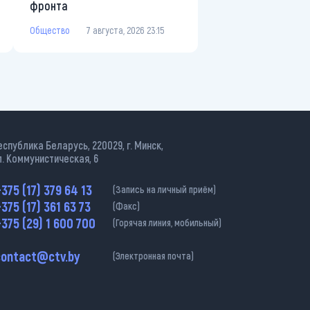
фронта
Общество
7 августа, 2026 23:15
еспублика Беларусь, 220029, г. Минск,
л. Коммунистическая, 6
375 (17) 379 64 13
(Запись на личный приём)
375 (17) 361 63 73
(Факс)
375 (29) 1 600 700
(Горячая линия, мобильный)
contact@ctv.by
(Электронная почта)