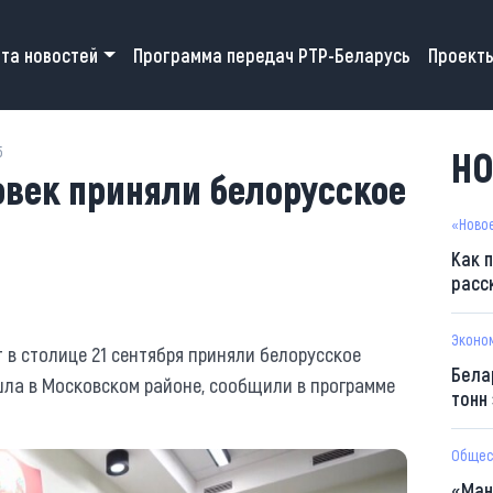
 navigation
та новостей
Программа передач РТР-Беларусь
Проект
5
НО
овек приняли белорусское
«Ново
Как 
расс
Эконо
 в столице 21 сентября приняли белорусское
Бела
шла в Московском районе, сообщили в программе
тонн
Общес
«Ман