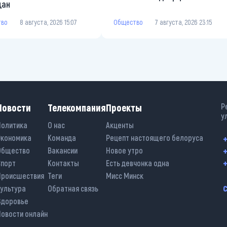
дан
Общество
7 августа, 2026 23:15
тво
8 августа, 2026 15:07
Новости
Телекомпания
Проекты
Р
у
Политика
О нас
Акценты
Экономика
Команда
Рецепт настоящего белоруса
+
+
Общество
Вакансии
Новое утро
+
Спорт
Контакты
Есть девчонка одна
Происшествия
Теги
Мисс Минск
Культура
Обратная связь
Здоровье
Новости онлайн