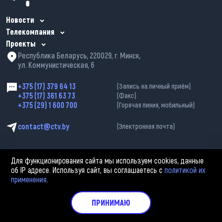
Новости
Телекомпания
Проекты
Республика Беларусь, 220029, г. Минск,
ул. Коммунистическая, 6
+375 (17) 379 64 13
(Запись на личный приём)
+375 (17) 361 63 73
(Факс)
+375 (29) 1 600 700
(Горячая линия, мобильный)
contact@ctv.by
(Электронная почта)
Для функционирования сайта мы используем cookies, данные
об IP адресе. Используя сайт, вы соглашаетесь с
политикой их
применения
.
2002—2026 © ЗАО «Столичное телевидение». При любом использовании
материалов активная гиперссылка на «belarus-news.by» обязательна.
Политика обработки персональных данных
ПРИНИМАЮ