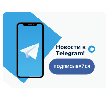
https://t.me/minskctvby