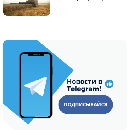
https://t.me/minskctvby