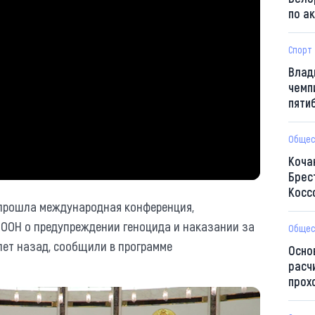
по а
Спорт
Влад
чемп
пяти
Общес
Коча
Брес
Косс
 прошла международная конференция,
 ООН о предупреждении геноцида и наказании за
Общес
лет назад, сообщили в программе
Осно
расч
прох