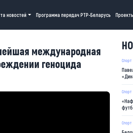
 navigation
та новостей
Программа передач РТР-Беларусь
Проект
НО
пнейшая международная
реждении геноцида
Спорт
Паве
«Дин
Спорт
«Наф
футб
Спорт
Бело