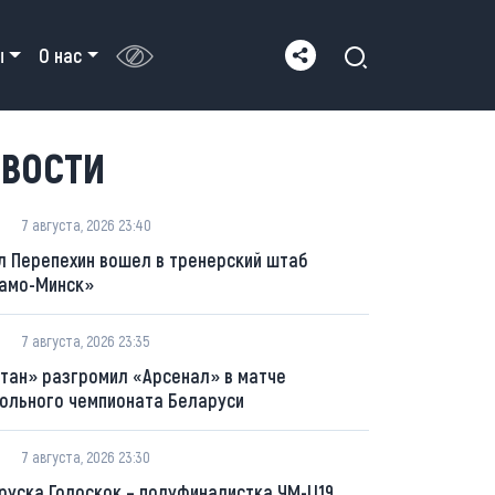
ы
О нас
ВОСТИ
7 августа, 2026 23:40
л Перепехин вошел в тренерский штаб
амо-Минск»
7 августа, 2026 23:35
тан» разгромил «Арсенал» в матче
ольного чемпионата Беларуси
7 августа, 2026 23:30
руска Голоскок – полуфиналистка ЧМ-U19