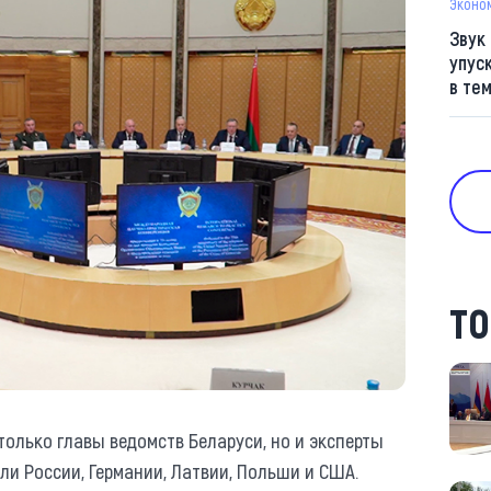
Эконо
Звук
упус
в те
ТО
только главы ведомств Беларуси, но и эксперты
ли России, Германии, Латвии, Польши и США.