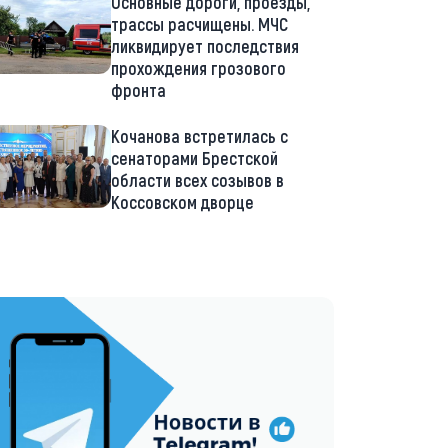
Основные дороги, проезды,
трассы расчищены. МЧС
ликвидирует последствия
прохождения грозового
фронта
Кочанова встретилась с
сенаторами Брестской
области всех созывов в
Коссовском дворце
://t.me/minskctvby