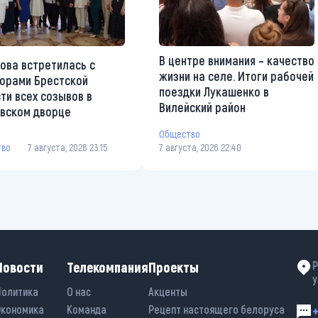
В центре внимания – качество
ова встретилась с
жизни на селе. Итоги рабочей
орами Брестской
поездки Лукашенко в
ти всех созывов в
Вилейский район
вском дворце
Общество
тво
7 августа, 2026 23:15
7 августа, 2026 22:40
Новости
Телекомпания
Проекты
Р
у
Политика
О нас
Акценты
Экономика
Команда
Рецепт настоящего белоруса
+