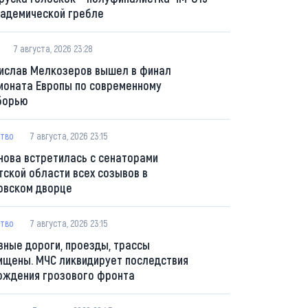
кадемической гребле
7 августа, 2026 23:28
ислав Мелкозеров вышел в финал
ионата Европы по современному
борью
тво
7 августа, 2026 23:15
нова встретилась с сенаторами
тской области всех созывов в
овском дворце
тво
7 августа, 2026 23:15
вные дороги, проезды, трассы
ищены. МЧС ликвидирует последствия
ождения грозового фронта