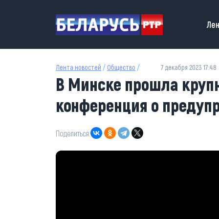
Перейти к основному содержанию
Main
Лен
Лента новостей
/
Общество
/
7 декабря 2023 17:48
В Минске прошла кру
конференция о предуп
Поделиться: