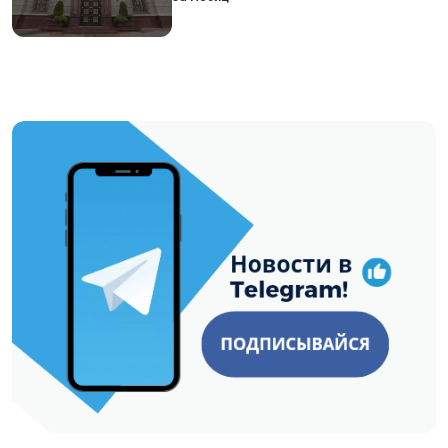
https://t.me/minskctvby