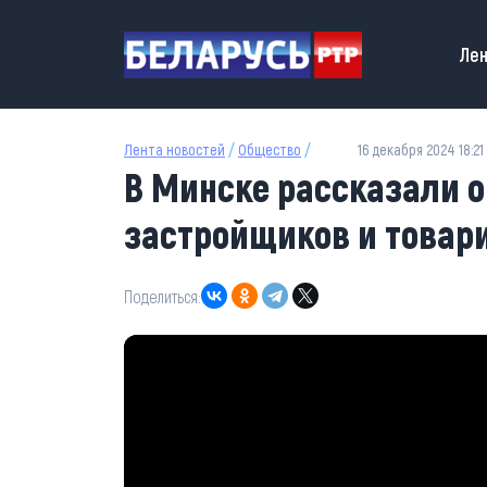
Перейти к основному содержанию
Main
Лен
Лента новостей
/
Общество
/
16 декабря 2024 18:21
В Минске рассказали о
застройщиков и товар
Поделиться: