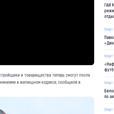
ГАИ 
режи
отды
Спорт
Паве
«Дин
Спорт
«Наф
футб
тройщики и товарищества теперь смогут после
енениями в жилищном кодексе, сообщили в
Спорт
Бело
по а
Спорт