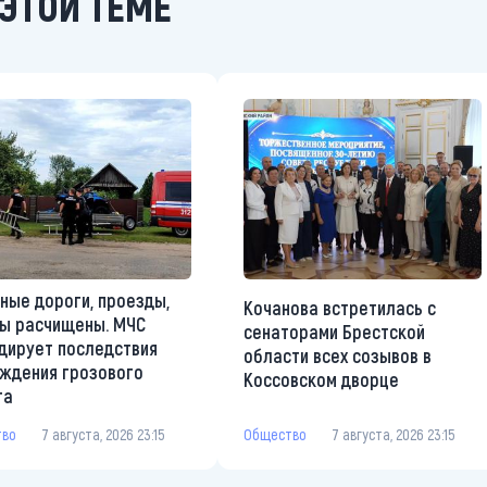
ЭТОЙ ТЕМЕ
ные дороги, проезды,
Кочанова встретилась с
ы расчищены. МЧС
сенаторами Брестской
дирует последствия
области всех созывов в
ждения грозового
Коссовском дворце
та
Общество
7 августа, 2026 23:15
тво
7 августа, 2026 23:15