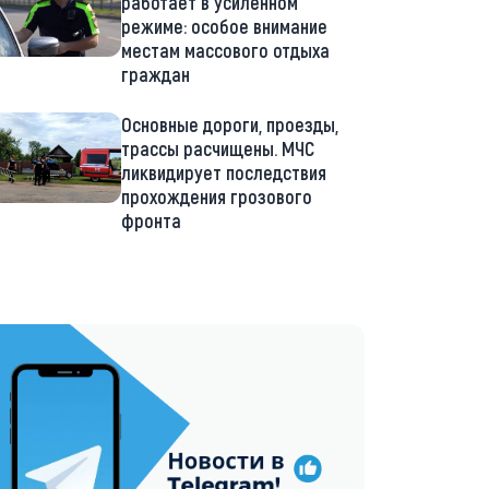
работает в усиленном
режиме: особое внимание
местам массового отдыха
граждан
Основные дороги, проезды,
трассы расчищены. МЧС
ликвидирует последствия
прохождения грозового
фронта
://t.me/minskctvby