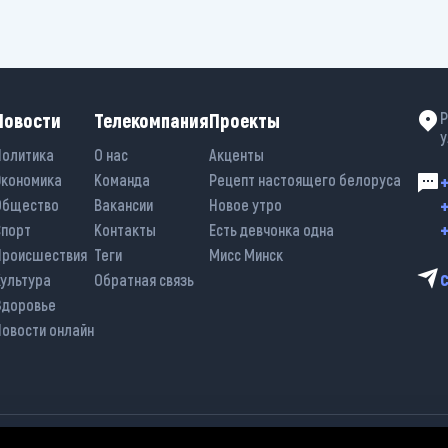
Новости
Телекомпания
Проекты
Р
у
Политика
О нас
Акценты
Экономика
Команда
Рецепт настоящего белоруса
+
+
Общество
Вакансии
Новое утро
+
Спорт
Контакты
Есть девчонка одна
Происшествия
Теги
Мисс Минск
Культура
Обратная связь
Здоровье
Новости онлайн