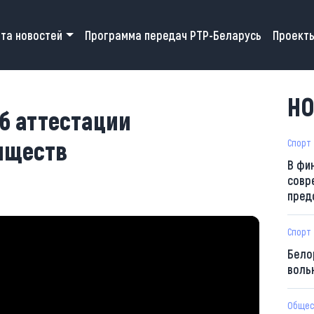
 navigation
та новостей
Программа передач РТР-Беларусь
Проект
НО
б аттестации
иществ
Спорт
В фи
совр
пред
Спорт
Бело
воль
Общес