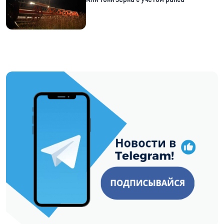
https://t.me/minskctvby