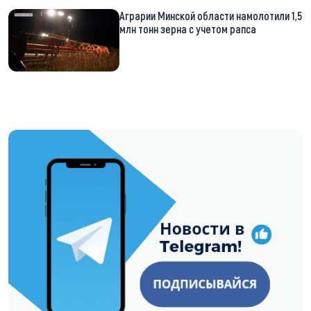
Аграрии Минской области намолотили 1,5
млн тонн зерна с учетом рапса
https://t.me/minskctvby