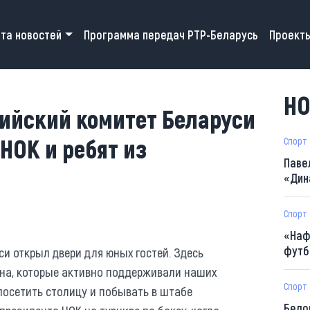
 navigation
та новостей
Программа передач РТР-Беларусь
Проект
НО
ийский комитет Беларуси
НОК и ребят из
Спорт
Паве
«Дин
Спорт
«Наф
футб
и открыл двери для юных гостей. Здесь
на, которые активно поддерживали наших
Спорт
 посетить столицу и побывать в штабе
Бело