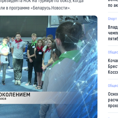
резидента НОК на турнире по боксу, когда
по а
ли в программе «Беларусь.Новости».
Спорт
Влад
чемп
пяти
Общес
Коча
Брес
Косс
Общес
Осно
расч
прох