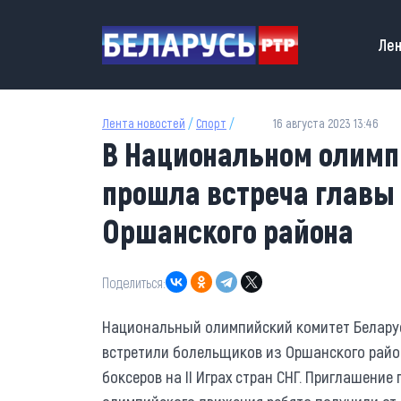
Перейти к основному содержанию
Main
Лен
Лента новостей
/
Спорт
/
16 августа 2023 13:46
В Национальном олимп
прошла встреча главы 
Оршанского района
Поделиться:
Национальный олимпийский комитет Беларус
встретили болельщиков из Оршанского райо
боксеров на II Играх стран СНГ. Приглашение