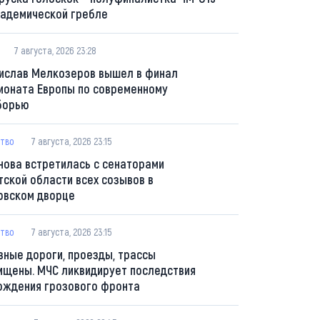
кадемической гребле
7 августа, 2026 23:28
ислав Мелкозеров вышел в финал
ионата Европы по современному
борью
тво
7 августа, 2026 23:15
нова встретилась с сенаторами
тской области всех созывов в
овском дворце
тво
7 августа, 2026 23:15
вные дороги, проезды, трассы
ищены. МЧС ликвидирует последствия
ождения грозового фронта