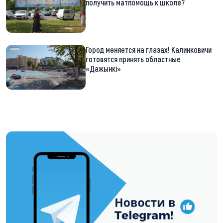
получить матпомощь к школе?
Город меняется на глазах! Калинковичи
готовятся принять областные
«Дажынкі»
https://t.me/minskctvby