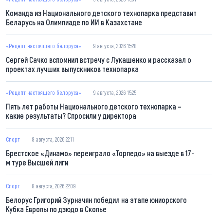
Команда из Национального детского технопарка представит
Беларусь на Олимпиаде по ИИ в Казахстане
«Рецепт настоящего белоруса»
9 августа, 2026 15:28
Сергей Сачко вспомнил встречу с Лукашенко и рассказал о
проектах лучших выпускников технопарка
«Рецепт настоящего белоруса»
9 августа, 2026 15:25
Пять лет работы Национального детского технопарка –
какие результаты? Спросили у директора
Спорт
8 августа, 2026 22:11
Брестское «Динамо» переиграло «Торпедо» на выезде в 17-
м туре Высшей лиги
Спорт
8 августа, 2026 22:09
Белорус Григорий Зурначян победил на этапе юниорского
Кубка Европы по дзюдо в Скопье