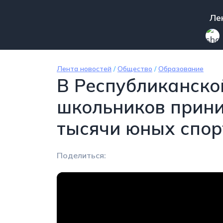
Перейти к основному содержанию
Mai
Ле
Лента новостей
/
Общество
/
Образование
В Республиканско
школьников прини
тысячи юных спор
Поделиться: