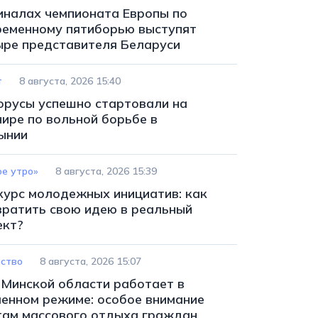
иналах чемпионата Европы по
ременному пятиборью выступят
ыре представителя Беларуси
т
8 августа, 2026 15:40
орусы успешно стартовали на
нире по вольной борьбе в
ынии
ое утро»
8 августа, 2026 15:39
курс молодежных инициатив: как
вратить свою идею в реальный
ект?
ство
8 августа, 2026 15:07
 Минской области работает в
ленном режиме: особое внимание
там массового отдыха граждан