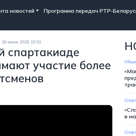
n navigation
нта новостей
Программа передач РТР-Беларус
16 июня 2026 10:53
Н
й спартакиаде
мают участие более
Обще
«Ма
тсменов
пре
тра
Спор
«Сл
в ма
Спор