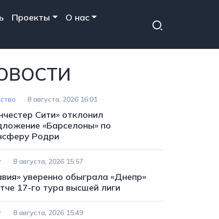
ь
Проекты
О нас
ОВОСТИ
ство
8 августа, 2026 16:01
нчестер Сити» отклонил
дложение «Барселоны» по
нсферу Родри
т
8 августа, 2026 15:57
авия» уверенно обыграла «Днепр»
тче 17-го тура высшей лиги
т
8 августа, 2026 15:49