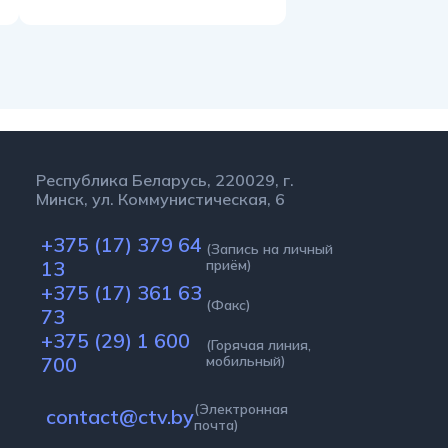
Республика Беларусь, 220029, г.
Минск, ул. Коммунистическая, 6
+375 (17) 379 64
(Запись на личный
13
приём)
+375 (17) 361 63
(Факс)
73
+375 (29) 1 600
(Горячая линия,
700
мобильный)
(Электронная
contact@ctv.by
почта)