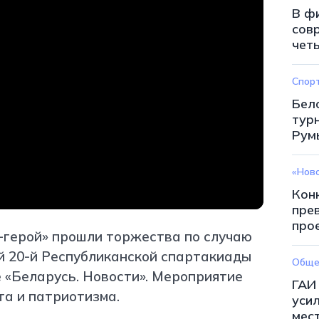
В ф
сов
чет
Спор
Бел
тур
Рум
«Нов
Кон
пре
про
д-герой» прошли торжества по случаю
 20-й Республиканской спартакиады
Обще
 «Беларусь. Новости». Мероприятие
ГАИ
та и патриотизма.
уси
мес