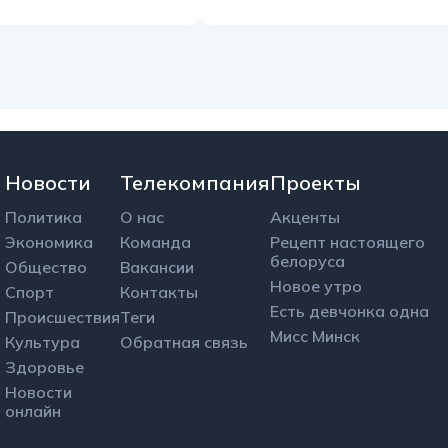
Новости
Телекомпания
Проекты
Политика
О нас
Акценты
Экономика
Команда
Рецепт настоящего
белоруса
Общество
Вакансии
Новое утро
Спорт
Контакты
Есть девчонка одна
Происшествия
Теги
Мисс Минск
Культура
Обратная связь
Здоровье
Новости
онлайн