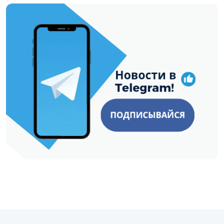
https://t.me/minskctvby