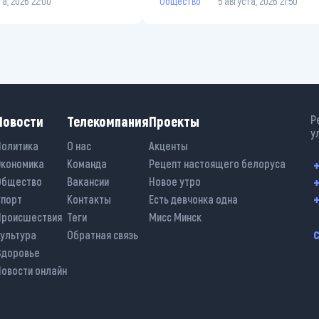
та, 2026 22:00
Общество
5 августа, 2026 21:50
Новости
Телекомпания
Проекты
Р
у
Политика
О нас
Акценты
Экономика
Команда
Рецепт настоящего белоруса
+
+
Общество
Вакансии
Новое утро
+
Спорт
Контакты
Есть девчонка одна
Происшествия
Теги
Мисс Минск
Культура
Обратная связь
Здоровье
Новости онлайн