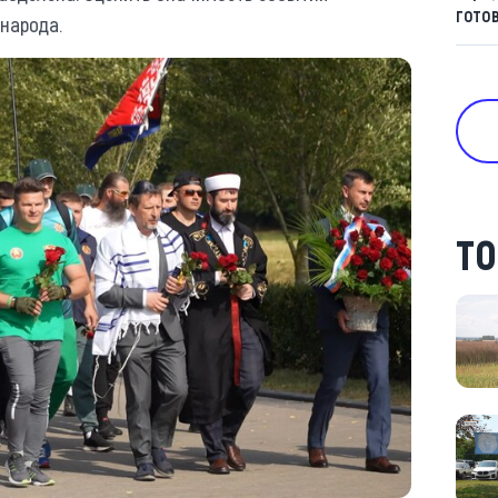
гото
народа.
ТО