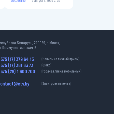
Общество
5 августа, 2026 21:35
еспублика Беларусь, 220029, г. Минск,
л. Коммунистическая, 6
375 (17) 379 64 13
(Запись на личный приём)
375 (17) 361 63 73
(Факс)
375 (29) 1 600 700
(Горячая линия, мобильный)
contact@ctv.by
(Электронная почта)