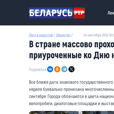
Перейти к основному содержанию
Main
Лен
Лента новостей
/
Общество
/
14 сентября 2023 10:1
В стране массово прох
приуроченные ко Дню 
Поделиться:
Все ближе дата знакового государственного
неделя буквально пронизана многочисленны
сентября. Города облачаются в цвета национ
велопробеги, диалоговые площадки и выстав