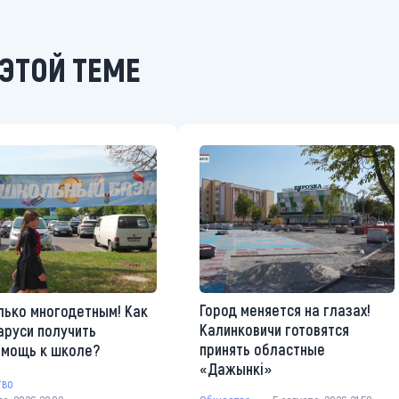
ЭТОЙ ТЕМЕ
Город меняется на глазах!
лько многодетным! Как
Калинковичи готовятся
аруси получить
принять областные
омощь к школе?
«Дажынкі»
тво