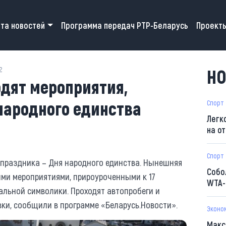
 navigation
та новостей
Программа передач РТР-Беларусь
Проект
2
НО
одят мероприятия,
народного единства
Спорт
Легк
на о
Спорт
 праздника – Дня народного единства. Нынешняя
Собо
ми мероприятиями, прироуроченными к 17
WTA-
альной символики. Проходят автопробеги и
ки, сообщили в программе «Беларусь.Новости».
Эконо
Макс