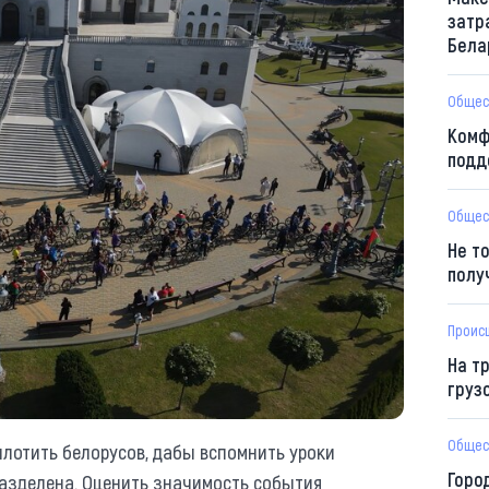
затр
Бела
Общес
Комф
подд
Общес
Не т
полу
Проис
На т
груз
Общес
плотить белорусов, дабы вспомнить уроки
Горо
разделена. Оценить значимость события