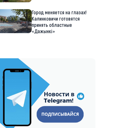
Город меняется на глазах!
Калинковичи готовятся
принять областные
«Дажынкі»
://t.me/minskctvby