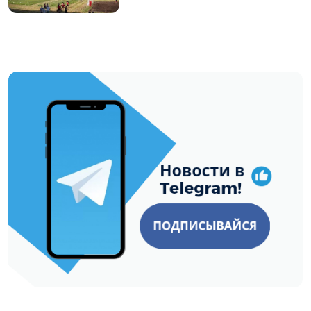
https://t.me/minskctvby