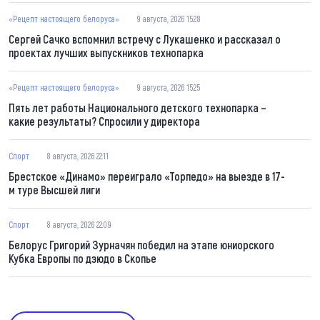
«Рецепт настоящего белоруса»
9 августа, 2026 15:28
Сергей Сачко вспомнил встречу с Лукашенко и рассказал о
проектах лучших выпускников технопарка
«Рецепт настоящего белоруса»
9 августа, 2026 15:25
Пять лет работы Национального детского технопарка –
какие результаты? Спросили у директора
Спорт
8 августа, 2026 22:11
Брестское «Динамо» переиграло «Торпедо» на выезде в 17-
м туре Высшей лиги
Спорт
8 августа, 2026 22:09
Белорус Григорий Зурначян победил на этапе юниорского
Кубка Европы по дзюдо в Скопье