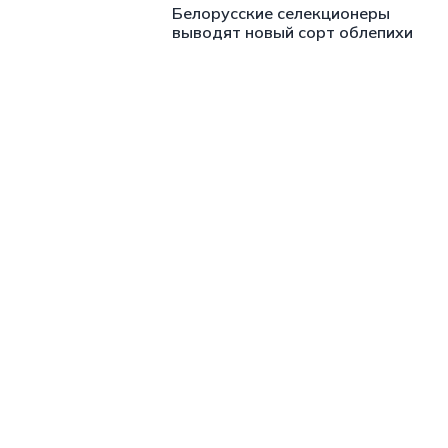
Белорусские селекционеры
выводят новый сорт облепихи
https://t.me/minskctvby