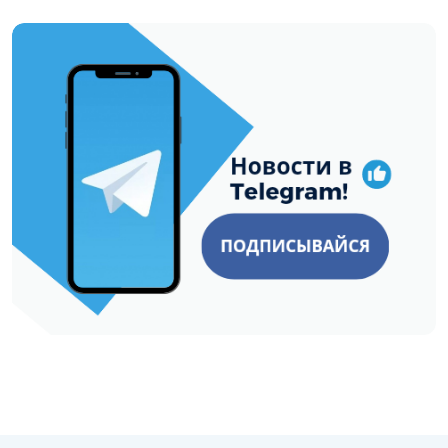
https://t.me/minskctvby