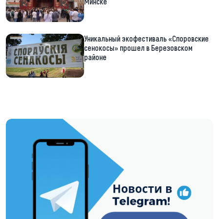
Минске
Уникальный экофестиваль «Споровские
сенокосы» прошел в Березовском
районе
https://t.me/minskctvby