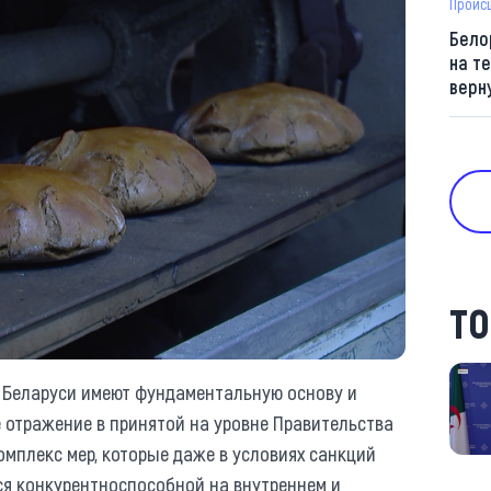
Проис
Бело
на т
верн
ТО
в Беларуси имеют фундаментальную основу и
 отражение в принятой на уровне Правительства
комплекс мер, которые даже в условиях санкций
ся конкурентноспособной на внутреннем и