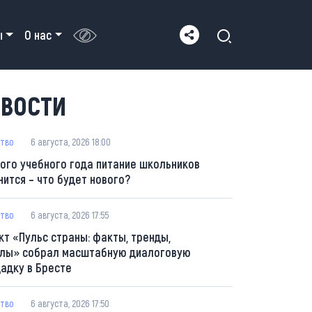
ы
О нас
ВОСТИ
тво
6 августа, 2026 18:00
вого учебного года питание школьников
нится – что будет нового?
тво
6 августа, 2026 17:55
кт «Пульс страны: факты, тренды,
лы» собрал масштабную диалоговую
адку в Бресте
тво
6 августа, 2026 17:50