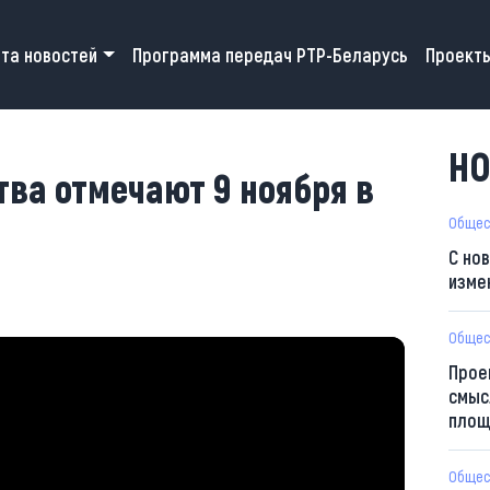
 navigation
та новостей
Программа передач РТР-Беларусь
Проект
НО
ва отмечают 9 ноября в
Общес
С но
изме
Общес
Прое
смыс
площ
Общес