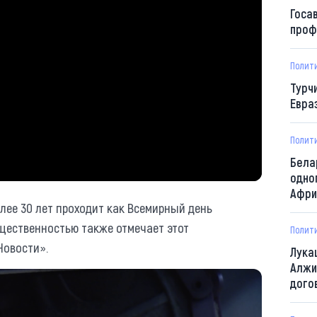
Госа
проф
Полит
Турч
Евра
Полит
Бела
одно
Афри
лее 30 лет проходит как Всемирный день
бщественностью также отмечает этот
Полит
Новости».
Лука
Алжи
дого