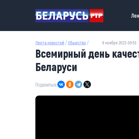
Перейти к основному содержанию
Main
Лен
Лента новостей
/
Общество
/
9 ноября 2023 09:53
Всемирный день качест
Беларуси
Поделиться: