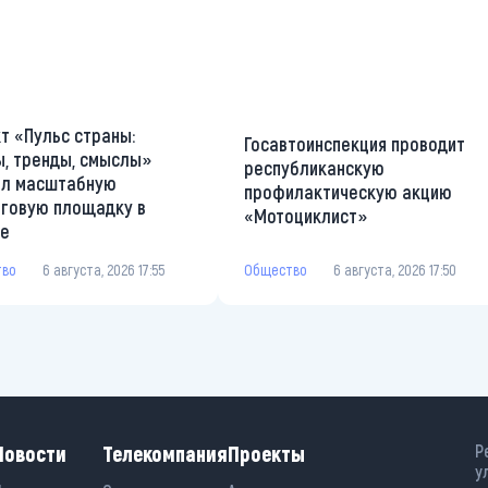
т «Пульс страны:
Госавтоинспекция проводит
, тренды, смыслы»
республиканскую
ал масштабную
профилактическую акцию
говую площадку в
«Мотоциклист»
те
Общество
6 августа, 2026 17:50
тво
6 августа, 2026 17:55
Новости
Телекомпания
Проекты
Р
у