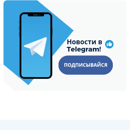
https://t.me/minskctvby