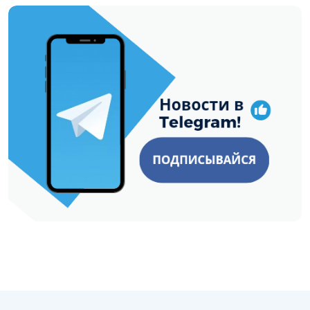
https://t.me/minskctvby