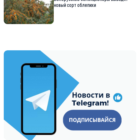
новый сорт облепихи
https://t.me/minskctvby