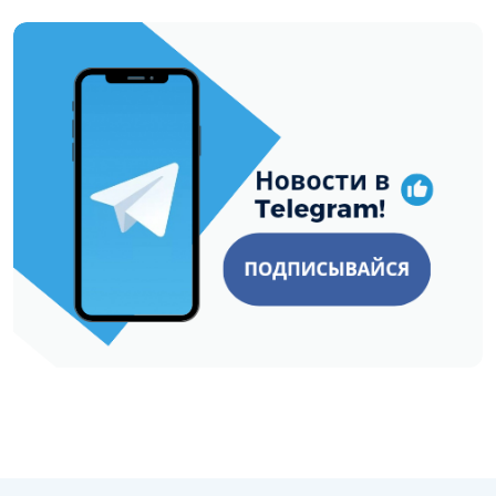
https://t.me/minskctvby