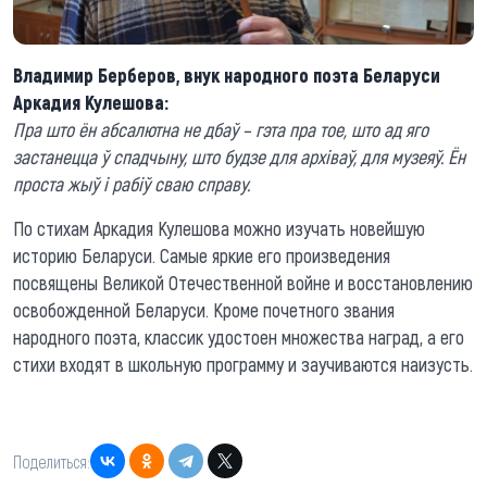
Владимир Берберов, внук народного поэта Беларуси
Аркадия Кулешова:
Пра што ён абсалютна не дбаў – гэта пра тое, што ад яго
застанецца ў спадчыну, што будзе для архіваў, для музеяў. Ён
проста жыў і рабіў сваю справу.
По стихам Аркадия Кулешова можно изучать новейшую
историю Беларуси. Самые яркие его произведения
посвящены Великой Отечественной войне и восстановлению
освобожденной Беларуси. Кроме почетного звания
народного поэта, классик удостоен множества наград, а его
стихи входят в школьную программу и заучиваются наизусть.
Поделиться: