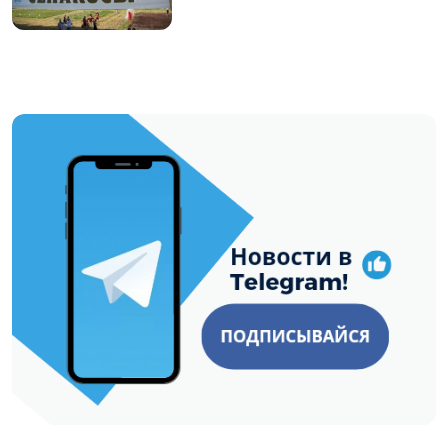
https://t.me/minskctvby