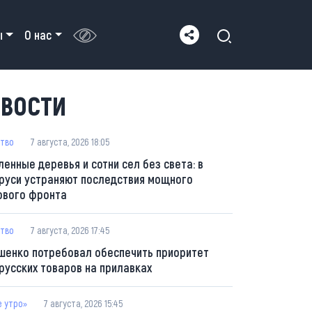
ы
О нас
ВОСТИ
тво
7 августа, 2026 18:05
ленные деревья и сотни сел без света: в
руси устраняют последствия мощного
ового фронта
тво
7 августа, 2026 17:45
шенко потребовал обеспечить приоритет
русских товаров на прилавках
е утро»
7 августа, 2026 15:45