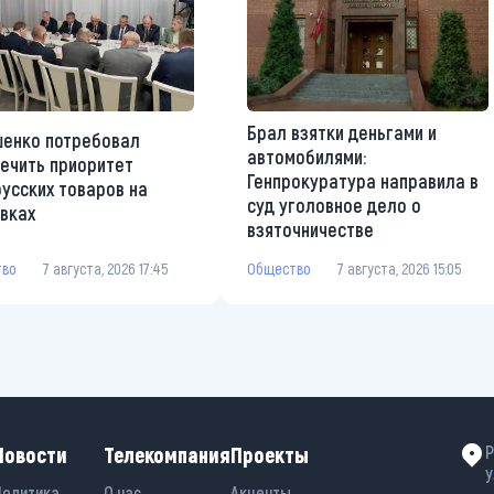
Брал взятки деньгами и
енко потребовал
автомобилями:
ечить приоритет
Генпрокуратура направила в
усских товаров на
суд уголовное дело о
вках
взяточничестве
тво
7 августа, 2026 17:45
Общество
7 августа, 2026 15:05
Новости
Телекомпания
Проекты
Р
у
Политика
О нас
Акценты