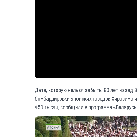
Дата, которую нельзя забыть. 80 лет наза
бомбардировки японских городов Хиросима и
450 тысяч, сообщили в программе «Беларусь