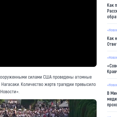
Как 
Расс
обра
«Ново
Как 
Отве
«Ново
«Сов
Крав
д Вооруженными силами США проведены атомные
 Нагасаки. Количество жертв трагедии превысило
«Ново
.Новости».
В Ми
меди
прох