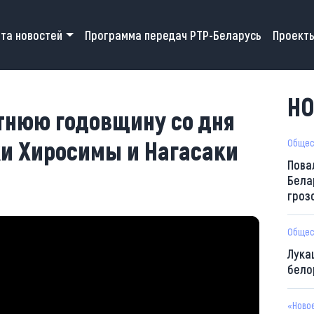
 navigation
та новостей
Программа передач РТР-Беларусь
Проект
НО
етнюю годовщину со дня
и Хиросимы и Нагасаки
Общес
Пова
Бела
гроз
Общес
Лука
бело
«Ново