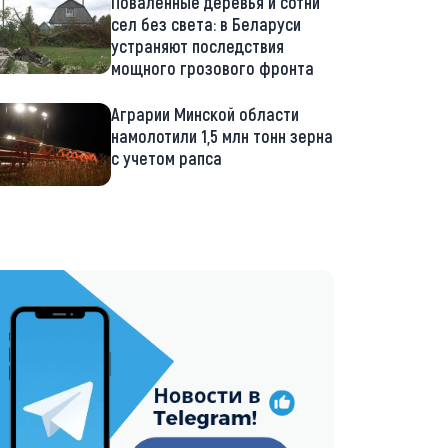
Поваленные деревья и сотни
сел без света: в Беларуси
устраняют последствия
мощного грозового фронта
Аграрии Минской области
намолотили 1,5 млн тонн зерна
с учетом рапса
://t.me/minskctvby