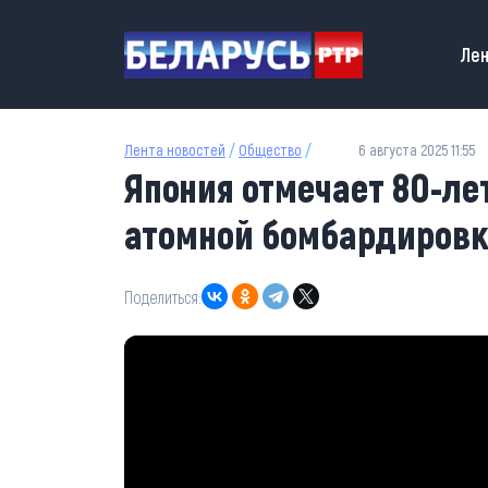
Перейти к основному содержанию
Main
Лен
Лента новостей
/
Общество
/
6 августа 2025 11:55
Япония отмечает 80-л
атомной бомбардировк
Поделиться: