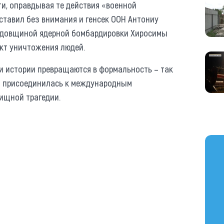
ти, оправдывая те действия «военной
ставил без внимания и генсек ООН Антониу
 годовщиной ядерной бомбардировки Хиросимы
акт уничтожения людей.
ки истории превращаются в формальность – так
я присоединилась к международным
вищной трагедии.
https